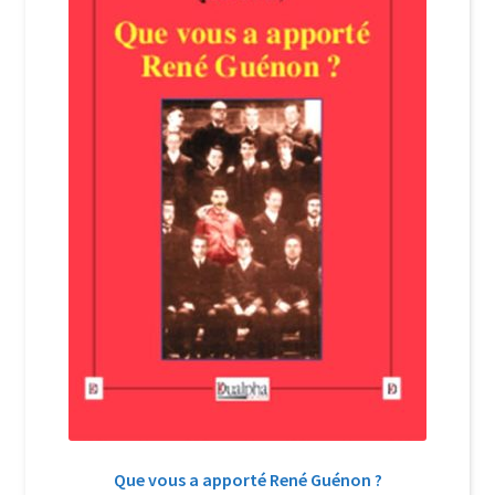
Login Customizer
Newsletter
Nous Contacter
Panier
Politique de confidentialité et cookies
Qui sommes-nous ?
Soutien à Philippe Randa
Suivi de la Commande
Que vous a apporté René Guénon ?