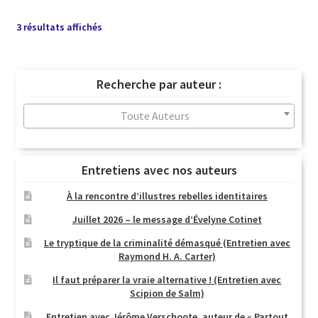
Trié
3 résultats affichés
du
plus
récent
Recherche par auteur :
au
plus
Toute Auteurs
ancien
Entretiens avec nos auteurs
À la rencontre d’illustres rebelles identitaires
Juillet 2026 – le message d’Évelyne Cotinet
Le tryptique de la criminalité démasqué (Entretien avec
Raymond H. A. Carter)
Il faut préparer la vraie alternative ! (Entretien avec
Scipion de Salm)
Entretien avec Jérôme Verschoote, auteur de « Partout