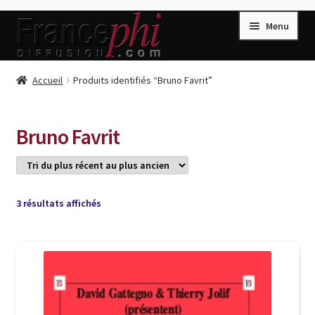
Aller
Aller
Menu
à
au
la
contenu
navigation
Accueil
Accueil
Produits identifiés “Bruno Favrit”
Accueil
Caisse
Bruno Favrit
Compte
Conditions de Vente
Connection
Trié
3 résultats affichés
du
Enregistrement
plus
récent
Listes d’Envies
au
plus
Livres de Peter Randa
ancien
Livres de Philippe Randa