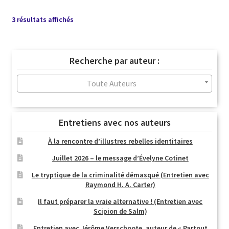
Trié
3 résultats affichés
du
plus
récent
Recherche par auteur :
au
plus
Toute Auteurs
ancien
Entretiens avec nos auteurs
À la rencontre d’illustres rebelles identitaires
Juillet 2026 – le message d’Évelyne Cotinet
Le tryptique de la criminalité démasqué (Entretien avec
Raymond H. A. Carter)
Il faut préparer la vraie alternative ! (Entretien avec
Scipion de Salm)
Entretien avec Jérôme Verschoote, auteur de « Partout