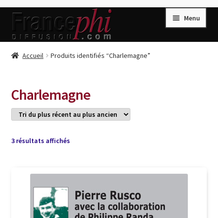
Aller
Aller
Menu
à
au
la
contenu
navigation
Accueil
Accueil
Produits identifiés “Charlemagne”
Accueil
Caisse
Charlemagne
Compte
Conditions de Vente
Connection
Trié
3 résultats affichés
du
Enregistrement
plus
récent
Listes d’Envies
au
plus
Livres de Peter Randa
ancien
Livres de Philippe Randa