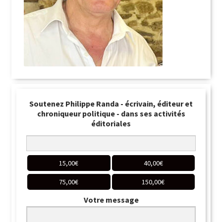
Soutenez Philippe Randa - écrivain, éditeur et
chroniqueur politique - dans ses activités
éditoriales
15,00
€
40,00
€
75,00
€
150,00
€
Votre message