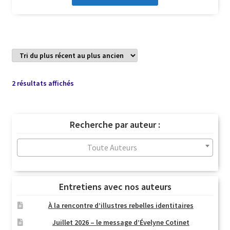
Trié
2 résultats affichés
du
plus
récent
Recherche par auteur :
au
plus
Toute Auteurs
ancien
Entretiens avec nos auteurs
À la rencontre d’illustres rebelles identitaires
Juillet 2026 – le message d’Évelyne Cotinet