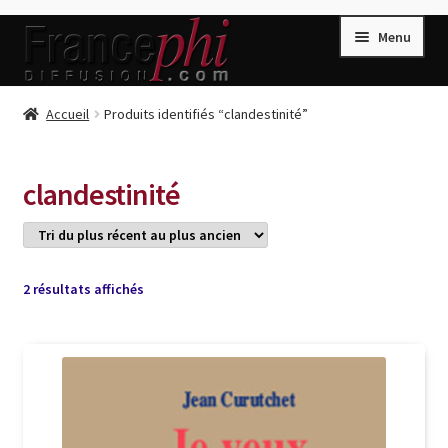
Aller
Aller
Menu
à
au
la
contenu
navigation
Accueil
Accueil
Produits identifiés “clandestinité”
Accueil
Caisse
clandestinité
Compte
Conditions de Vente
Connection
Trié
2 résultats affichés
du
Enregistrement
plus
récent
Listes d’Envies
au
plus
Livres de Peter Randa
ancien
Livres de Philippe Randa