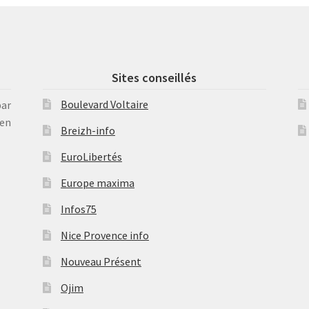
Sites conseillés
Boulevard Voltaire
par
en
Breizh-info
EuroLibertés
Europe maxima
Infos75
Nice Provence info
Nouveau Présent
Ojim