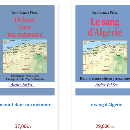
récent
au
plus
ancien
Debout dans ma mémoire
Le sang d’Algérie
37,00
€
29,00
€
TTC
TTC