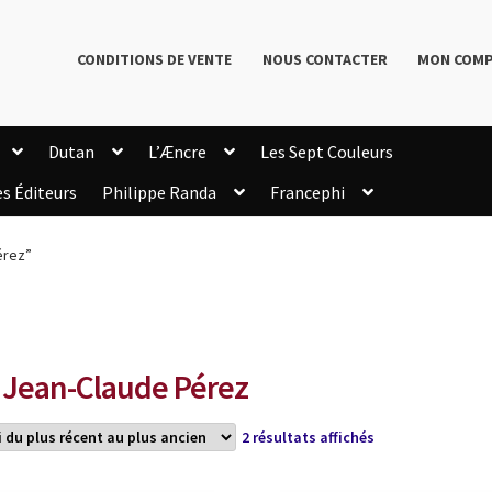
CONDITIONS DE VENTE
NOUS CONTACTER
MON COM
Dutan
L’Æncre
Les Sept Couleurs
es Éditeurs
Philippe Randa
Francephi
onditions de Vente
Connection
Enregistrement
érez”
Livres de Philippe Randa
Login Customizer
Newsletter
onfidentialité et cookies
Qui sommes-nous ?
mmande
 Jean-Claude Pérez
Trié
2 résultats affichés
du
plus