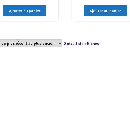
Ajouter au panier
Ajouter au panier
Trié
2 résultats affichés
du
plus
récent
au
plus
ancien