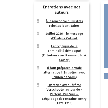
Entretiens avec nos
auteurs
À la rencontre d’illustres
rebelles identitaires
Juillet 2026 – le message
d’Évelyne Cotinet
Le tryptique de la
criminalité démasqué
(Entretien avec Raymond H. A.
Carter)
Il faut préparer la vraie
alternative ! (Entretien avec
Scipion de Salm)
Entretien avec Jérôme
Verschoote, auteur de «
Partout J’en Suis ».
L’équipage de Fontaine-Henry
(1879-1914)