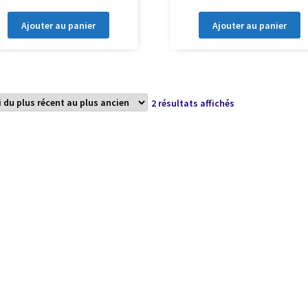
Ajouter au panier
Ajouter au panier
Trié
2 résultats affichés
du
plus
récent
au
plus
ancien