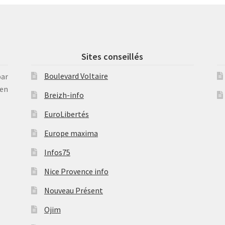
Sites conseillés
Boulevard Voltaire
par
en
Breizh-info
EuroLibertés
Europe maxima
Infos75
Nice Provence info
Nouveau Présent
Ojim