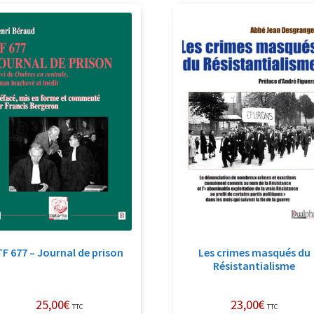
récent
au
plus
ancien
TF 677 – Journal de prison
Les crimes masqués du
Résistantialisme
25,00
€
23,00
€
TTC
TTC