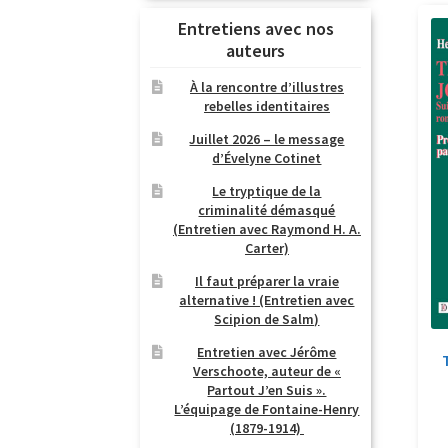
Entretiens avec nos
auteurs
À la rencontre d’illustres
rebelles identitaires
Juillet 2026 – le message
d’Évelyne Cotinet
Le tryptique de la
criminalité démasqué
(Entretien avec Raymond H. A.
Carter)
Il faut préparer la vraie
alternative ! (Entretien avec
Scipion de Salm)
Entretien avec Jérôme
Verschoote, auteur de «
Partout J’en Suis ».
L’équipage de Fontaine-Henry
(1879-1914)