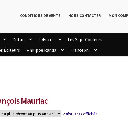
CONDITIONS DE VENTE
NOUS CONTACTER
MON COM
Dutan
L’Æncre
Les Sept Couleurs
es Éditeurs
Philippe Randa
Francephi
onditions de Vente
Connection
Enregistrement
Livres de Philippe Randa
Login Customizer
Newsletter
onfidentialité et cookies
Qui sommes-nous ?
mmande
ançois Mauriac
Trié
2 résultats affichés
du
plus