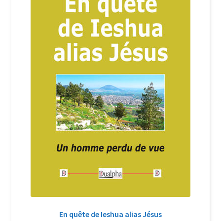
Login Customizer
Newsletter
Nous Contacter
Panier
Politique de confidentialité et cookies
Qui sommes-nous ?
Soutien à Philippe Randa
Suivi de la Commande
En quête de Ieshua alias Jésus