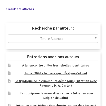
Trié
3 résultats affichés
du
plus
récent
Recherche par auteur :
au
plus
Toute Auteurs
ancien
Entretiens avec nos auteurs
À la rencontre d’illustres rebelles identitaires
Juillet 2026 – le message d’Évelyne Cotinet
Le tryptique de la criminalité démasqué (Entretien avec
Raymond H. A. Carter)
Il faut préparer la vraie alternative ! (Entretien avec
Scipion de Salm)
Entretien avec Jérôme Verschoote, auteur de « Partout