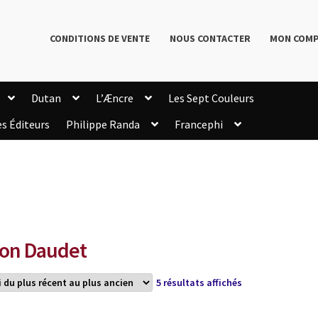
CONDITIONS DE VENTE
NOUS CONTACTER
MON COM
Dutan
L’Æncre
Les Sept Couleurs
es Éditeurs
Philippe Randa
Francephi
onditions de Vente
Connection
Enregistrement
Livres de Philippe Randa
Login Customizer
Newsletter
onfidentialité et cookies
Qui sommes-nous ?
mmande
on Daudet
Trié
5 résultats affichés
du
plus