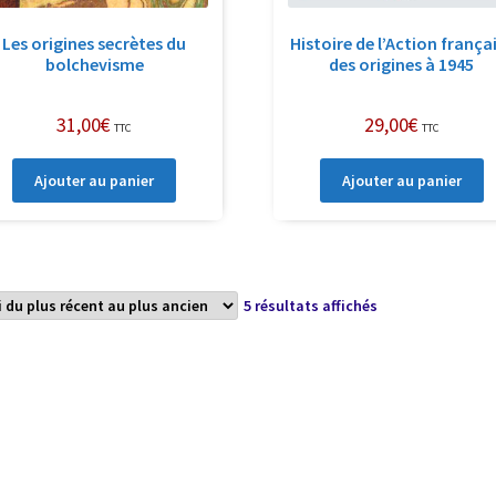
Les origines secrètes du
Histoire de l’Action frança
bolchevisme
des origines à 1945
31,00
€
29,00
€
TTC
TTC
Ajouter au panier
Ajouter au panier
Trié
5 résultats affichés
du
plus
récent
au
plus
ancien