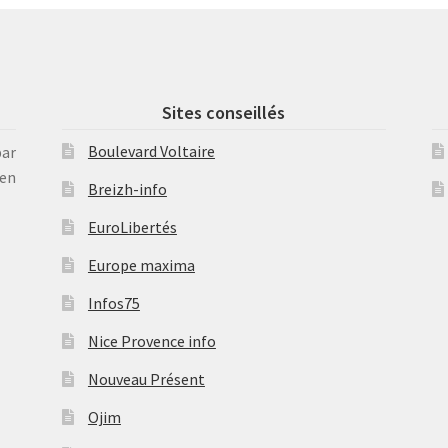
Sites conseillés
Boulevard Voltaire
par
en
Breizh-info
EuroLibertés
Europe maxima
Infos75
Nice Provence info
Nouveau Présent
Ojim