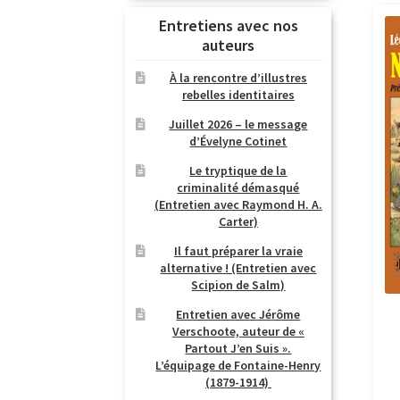
Entretiens avec nos
auteurs
À la rencontre d’illustres
rebelles identitaires
Juillet 2026 – le message
d’Évelyne Cotinet
Le tryptique de la
criminalité démasqué
(Entretien avec Raymond H. A.
Carter)
Il faut préparer la vraie
alternative ! (Entretien avec
Scipion de Salm)
Entretien avec Jérôme
Verschoote, auteur de «
Partout J’en Suis ».
L’équipage de Fontaine-Henry
(1879-1914)