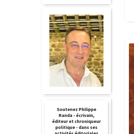
Soutenez Philippe
Randa - écrivain,
éditeur et chroniqueur
politique - dans ses
activités éditoriales