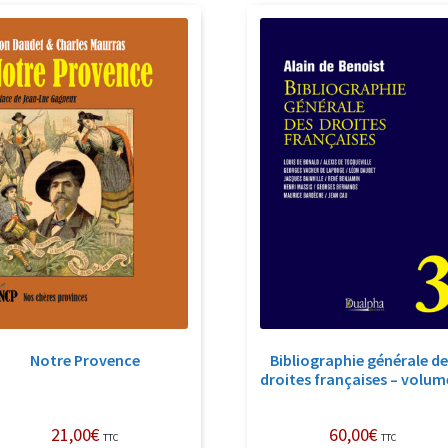
récent
au
plus
ancien
Notre Provence
Bibliographie générale d
droites françaises – volum
21,00
€
60,00
€
TTC
TTC