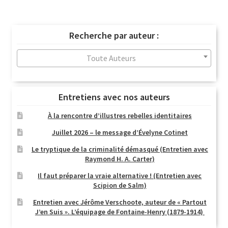
du
plus
récent
Recherche par auteur :
au
plus
Toute Auteurs
ancien
Entretiens avec nos auteurs
À la rencontre d’illustres rebelles identitaires
Juillet 2026 – le message d’Évelyne Cotinet
Le tryptique de la criminalité démasqué (Entretien avec
Raymond H. A. Carter)
Il faut préparer la vraie alternative ! (Entretien avec
Scipion de Salm)
Entretien avec Jérôme Verschoote, auteur de « Partout
J’en Suis ». L’équipage de Fontaine-Henry (1879-1914)