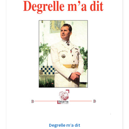
Login Customizer
Newsletter
Nous Contacter
Panier
Politique de confidentialité et cookies
Qui sommes-nous ?
Soutien à Philippe Randa
Suivi de la Commande
Degrelle m’a dit