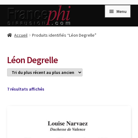
Aller
Aller
Menu
à
au
la
contenu
navigation
Accueil
Accueil
Produits identifiés “Léon Degrelle”
Accueil
Caisse
Léon Degrelle
Compte
Conditions de Vente
Connection
Trié
7 résultats affichés
du
Enregistrement
plus
récent
Listes d’Envies
au
plus
Livres de Peter Randa
ancien
Livres de Philippe Randa