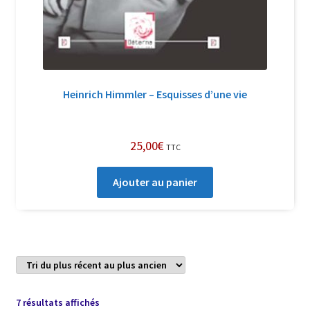
Heinrich Himmler – Esquisses d’une vie
25,00
€
TTC
Ajouter au panier
Trié
7 résultats affichés