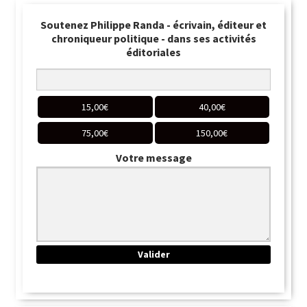
Soutenez Philippe Randa - écrivain, éditeur et
chroniqueur politique - dans ses activités
éditoriales
15,00
€
40,00
€
75,00
€
150,00
€
Votre message