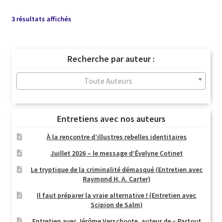
Trié
3 résultats affichés
du
plus
récent
Recherche par auteur :
au
plus
Toute Auteurs
ancien
Entretiens avec nos auteurs
À la rencontre d’illustres rebelles identitaires
Juillet 2026 – le message d’Évelyne Cotinet
Le tryptique de la criminalité démasqué (Entretien avec
Raymond H. A. Carter)
Il faut préparer la vraie alternative ! (Entretien avec
Scipion de Salm)
Entretien avec Jérôme Verschoote, auteur de « Partout