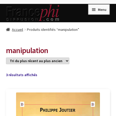
Aller
Aller
Menu
à
au
la
contenu
navigation
Accueil
Accueil
Produits identifiés “manipulation”
Accueil
Caisse
manipulation
Compte
Conditions de Vente
Connection
Trié
3 résultats affichés
du
Enregistrement
plus
récent
Listes d’Envies
au
plus
Livres de Peter Randa
ancien
Livres de Philippe Randa