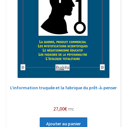
L’information truquée et la fabrique du prêt-à-penser
27,00
€
TTC
Ajouter au panier