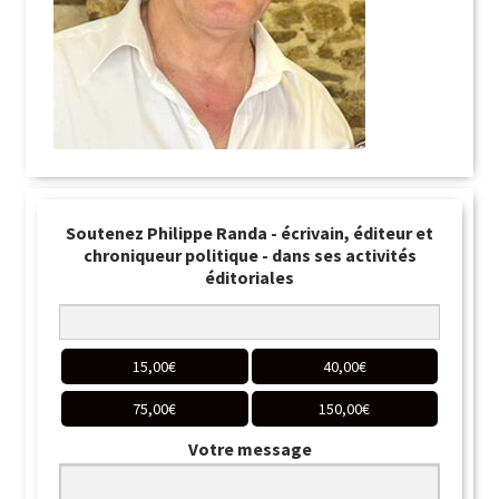
Soutenez Philippe Randa - écrivain, éditeur et
chroniqueur politique - dans ses activités
éditoriales
15,00
€
40,00
€
75,00
€
150,00
€
Votre message