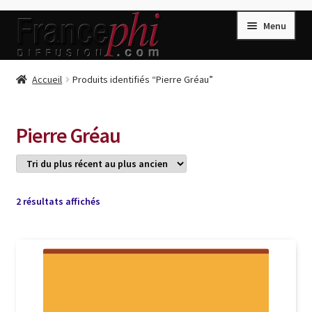
Aller
Aller
Menu
à
au
la
contenu
navigation
Accueil
Accueil
Produits identifiés “Pierre Gréau”
Accueil
Caisse
Pierre Gréau
Compte
Conditions de Vente
Connection
Trié
2 résultats affichés
du
Enregistrement
plus
récent
Listes d’Envies
au
plus
Livres de Peter Randa
ancien
Livres de Philippe Randa