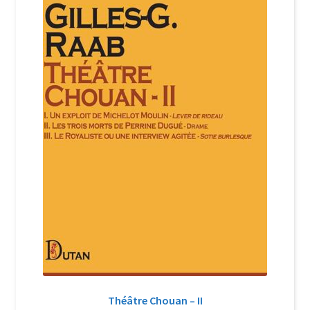
Login Customizer
Newsletter
Nous Contacter
Panier
Politique de confidentialité et cookies
Qui sommes-nous ?
Soutien à Philippe Randa
Suivi de la Commande
Théâtre Chouan – II