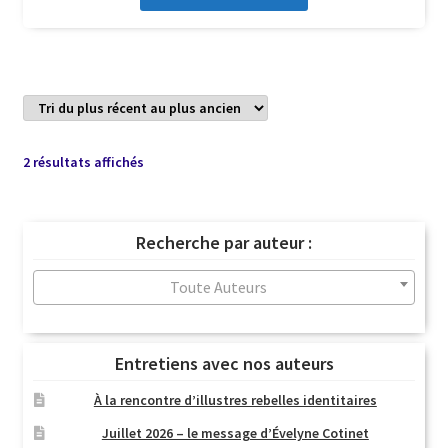
Trié
2 résultats affichés
du
plus
récent
Recherche par auteur :
au
plus
Toute Auteurs
ancien
Entretiens avec nos auteurs
À la rencontre d’illustres rebelles identitaires
Juillet 2026 – le message d’Évelyne Cotinet