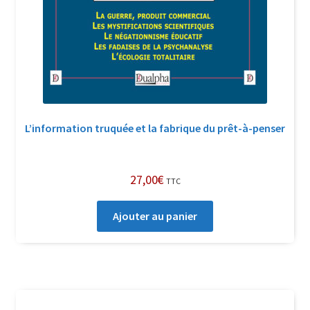
L’information truquée et la fabrique du prêt-à-penser
27,00
€
TTC
Ajouter au panier