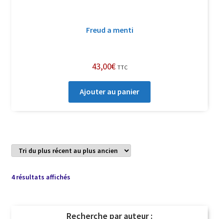
Freud a menti
43,00
€
TTC
Ajouter au panier
Trié
4 résultats affichés
du
plus
récent
Recherche par auteur :