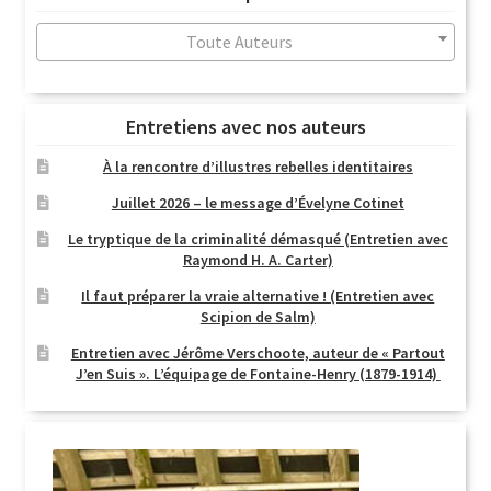
au
plus
Toute Auteurs
ancien
Entretiens avec nos auteurs
À la rencontre d’illustres rebelles identitaires
Juillet 2026 – le message d’Évelyne Cotinet
Le tryptique de la criminalité démasqué (Entretien avec
Raymond H. A. Carter)
Il faut préparer la vraie alternative ! (Entretien avec
Scipion de Salm)
Entretien avec Jérôme Verschoote, auteur de « Partout
J’en Suis ». L’équipage de Fontaine-Henry (1879-1914)