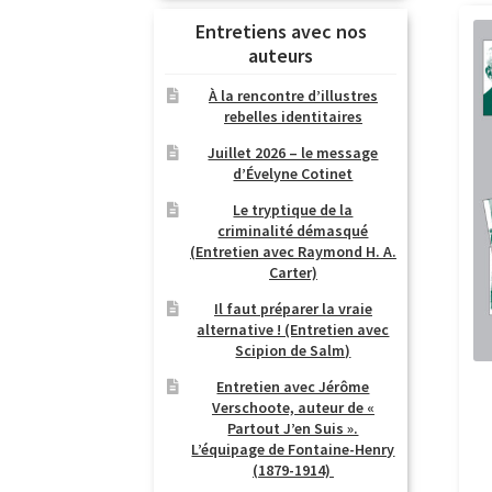
Entretiens avec nos
auteurs
À la rencontre d’illustres
rebelles identitaires
Juillet 2026 – le message
d’Évelyne Cotinet
Le tryptique de la
criminalité démasqué
(Entretien avec Raymond H. A.
Carter)
Il faut préparer la vraie
alternative ! (Entretien avec
Scipion de Salm)
Entretien avec Jérôme
Verschoote, auteur de «
Partout J’en Suis ».
L’équipage de Fontaine-Henry
(1879-1914)