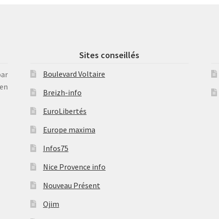
Sites conseillés
Boulevard Voltaire
par
en
Breizh-info
EuroLibertés
Europe maxima
Infos75
Nice Provence info
Nouveau Présent
Ojim