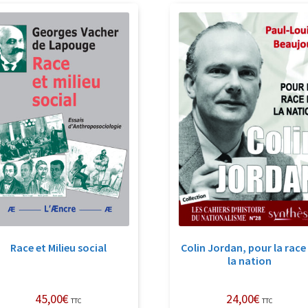
récent
au
plus
ancien
Race et Milieu social
Colin Jordan, pour la race
la nation
45,00
€
24,00
€
TTC
TTC