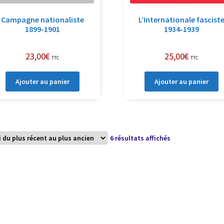
Campagne nationaliste
L’Internationale fascist
1899-1901
1934-1939
23,00
€
25,00
€
TTC
TTC
Ajouter au panier
Ajouter au panier
Trié
6 résultats affichés
du
plus
récent
au
plus
ancien