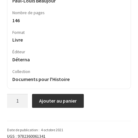
Paul-Louis Beaujour
Nombre de pages
146
Format
Livre
Éditeur
Déterna
Collection
Documents pour l'Histoire
quantité
Ajouter au panier
de
Histoire
du
Ku-
Date de publication :
4 octobre 2021
Klux-
UGS :
9782360061341