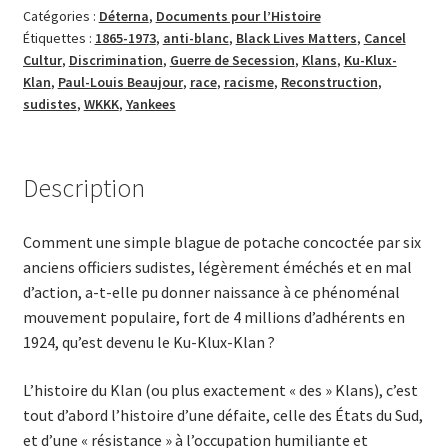
Catégories :
Déterna
,
Documents pour l’Histoire
Klan
Étiquettes :
1865-1973
,
anti-blanc
,
Black Lives Matters
,
Cancel
(1865-
Cultur
,
Discrimination
,
Guerre de Secession
,
Klans
,
Ku-Klux-
1973)
Klan
,
Paul-Louis Beaujour
,
race
,
racisme
,
Reconstruction
,
sudistes
,
WKKK
,
Yankees
Description
Comment une simple blague de potache concoctée par six
anciens officiers sudistes, légèrement éméchés et en mal
d’action, a-t-elle pu donner naissance à ce phénoménal
mouvement populaire, fort de 4 millions d’adhérents en
1924, qu’est devenu le Ku-Klux-Klan ?
L’histoire du Klan (ou plus exactement « des » Klans), c’est
tout d’abord l’histoire d’une défaite, celle des États du Sud,
et d’une « résistance » à l’occupation humiliante et