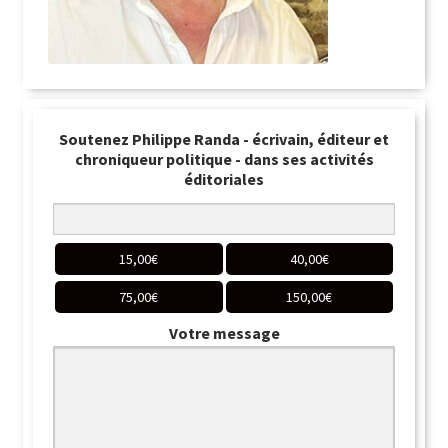
Soutenez Philippe Randa - écrivain, éditeur et
chroniqueur politique - dans ses activités
éditoriales
15,00
€
40,00
€
75,00
€
150,00
€
Votre message