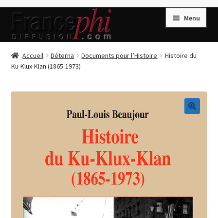
Aller
Aller
Menu
à
au
la
contenu
navigation
Accueil
Accueil
Déterna
Documents pour l’Histoire
Histoire du
Ku-Klux-Klan (1865-1973)
Accueil
Caisse
Compte
🔍
Conditions de Vente
Connection
Enregistrement
Listes d’Envies
Livres de Peter Randa
Livres de Philippe Randa