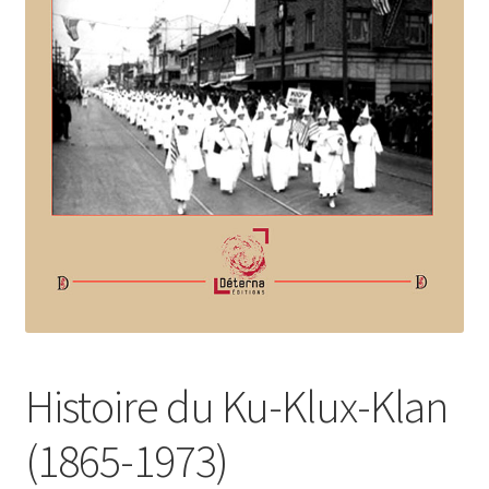
Login Customizer
Newsletter
Nous Contacter
Panier
Politique de confidentialité et cookies
Qui sommes-nous ?
Soutien à Philippe Randa
Suivi de la Commande
Histoire du Ku-Klux-Klan
(1865-1973)