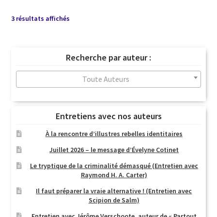
Trié
3 résultats affichés
du
plus
récent
Recherche par auteur :
au
plus
Toute Auteurs
ancien
Entretiens avec nos auteurs
À la rencontre d’illustres rebelles identitaires
Juillet 2026 – le message d’Évelyne Cotinet
Le tryptique de la criminalité démasqué (Entretien avec
Raymond H. A. Carter)
Il faut préparer la vraie alternative ! (Entretien avec
Scipion de Salm)
Entretien avec Jérôme Verschoote, auteur de « Partout