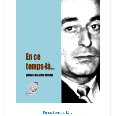
Login Customizer
Newsletter
Nous Contacter
Panier
Politique de confidentialité et cookies
Qui sommes-nous ?
Soutien à Philippe Randa
Suivi de la Commande
En ce temps-là…