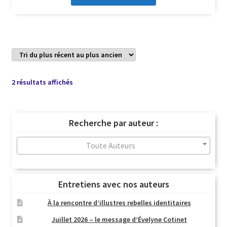
Trié
2 résultats affichés
du
plus
récent
Recherche par auteur :
au
plus
Toute Auteurs
ancien
Entretiens avec nos auteurs
À la rencontre d’illustres rebelles identitaires
Juillet 2026 – le message d’Évelyne Cotinet