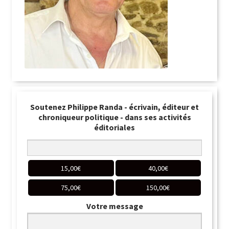
Soutenez Philippe Randa - écrivain, éditeur et
chroniqueur politique - dans ses activités
éditoriales
15,00
€
40,00
€
75,00
€
150,00
€
Votre message