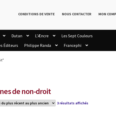
CONDITIONS DE VENTE
NOUS CONTACTER
MON COM
Dutan
L’Æncre
Les Sept Couleurs
es Éditeurs
Philippe Randa
Francephi
onditions de Vente
Connection
Enregistrement
it”
Livres de Philippe Randa
Login Customizer
Newsletter
onfidentialité et cookies
Qui sommes-nous ?
mmande
nes de non-droit
Trié
3 résultats affichés
du
plus