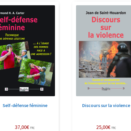
récent
au
plus
ancien
Self-défense féminine
Discours sur la violence
37,00
€
25,00
€
TTC
TTC