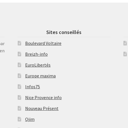
Sites conseillés
Boulevard Voltaire
par
en
Breizh-info
EuroLibertés
Europe maxima
Infos75
Nice Provence info
Nouveau Présent
Ojim