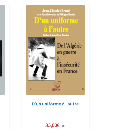
D’un uniforme à l’autre
35,00
€
TTC