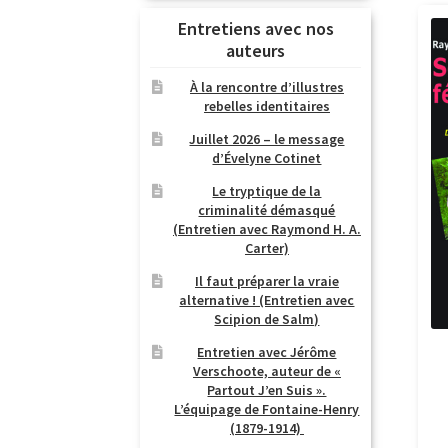
Entretiens avec nos
auteurs
À la rencontre d’illustres
rebelles identitaires
Juillet 2026 – le message
d’Évelyne Cotinet
Le tryptique de la
criminalité démasqué
(Entretien avec Raymond H. A.
Carter)
Il faut préparer la vraie
alternative ! (Entretien avec
Scipion de Salm)
Entretien avec Jérôme
Verschoote, auteur de «
Partout J’en Suis ».
L’équipage de Fontaine-Henry
(1879-1914)