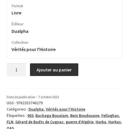
Format
Livre
Éditeur
Dualpha
Collection
Vérités pour l'Histoire
quantité
Ajouter au panier
de
J’étais
à
la
Date de publication :
7 octobre 2023
Harka
UGS :
9782353746279
Catégories :
Dualpha
,
Vérités pour l’Histoire
903
Étiquettes :
903
,
Bachaga Boualam
,
Beni Boudouane
,
Fellaghas
,
FLN
,
Gérard de Badts de Cugnac
,
guerre d’Algérie
,
Harka
,
Harkas
,
OAS