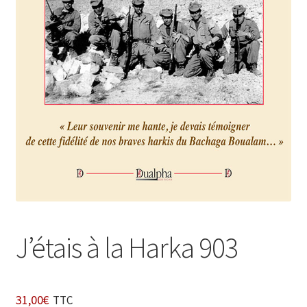
Login Customizer
Newsletter
Nous Contacter
Panier
Politique de confidentialité et cookies
Qui sommes-nous ?
Soutien à Philippe Randa
Suivi de la Commande
J’étais à la Harka 903
31,00
€
TTC