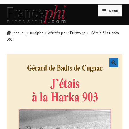
Aller
Aller
Menu
à
au
la
contenu
navigation
Accueil
Accueil
Dualpha
Vérités pour l’Histoire
J’étais à la Harka
903
Accueil
Caisse
Compte
🔍
Conditions de Vente
Connection
Enregistrement
Listes d’Envies
Livres de Peter Randa
Livres de Philippe Randa