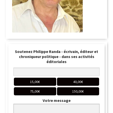
Soutenez Philippe Randa - écrivain, éditeur et
chroniqueur politique - dans ses activités
éditoriales
15,00
€
40,00
€
75,00
€
150,00
€
Votre message