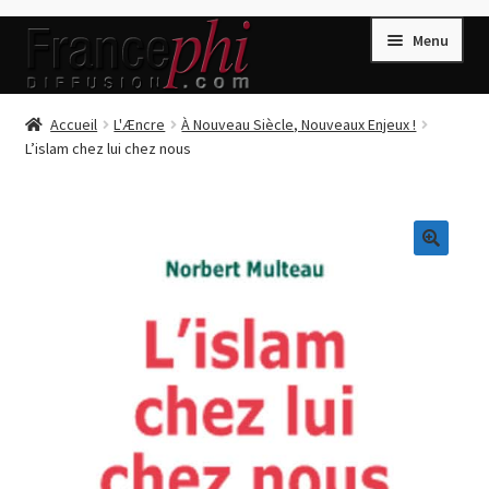
Aller
Aller
Menu
à
au
la
contenu
navigation
Accueil
Accueil
L'Æncre
À Nouveau Siècle, Nouveaux Enjeux !
L’islam chez lui chez nous
Accueil
Caisse
Compte
🔍
Conditions de Vente
Connection
Enregistrement
Listes d’Envies
Livres de Peter Randa
Livres de Philippe Randa