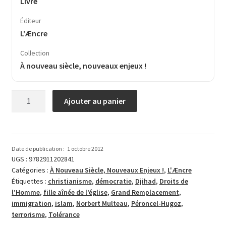
Livre
Éditeur
L'Æncre
Collection
À nouveau siècle, nouveaux enjeux !
quantité
Ajouter au panier
de
L’islam
chez
lui
Date de publication :
1 octobre 2012
chez
UGS :
9782911202841
Catégories :
À Nouveau Siècle, Nouveaux Enjeux !
,
L'Æncre
nous
Étiquettes :
christianisme
,
démocratie
,
Djihad
,
Droits de
l’Homme
,
fille aînée de l’église
,
Grand Remplacement
,
immigration
,
islam
,
Norbert Multeau
,
Péroncel-Hugoz
,
terrorisme
,
Tolérance