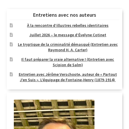
Entretiens avec nos auteurs
À la rencontre d’illustres rebelles identitaires
Juillet 2026 – le message d’Évelyne Cotinet
Le tryptique de la criminalité démasqué (Entretien avec
Raymond H. A. Carter)
Il faut préparer la vraie alternative ! (Entretien avec
Scipion de Salm)
Entretien avec Jérôme Verschoote, auteur de « Partout
J’en Suis ». L’équipage de Fontaine-Henry (1879-1914)