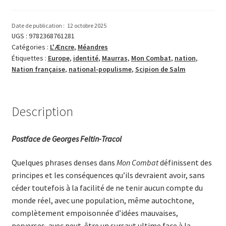
Combat
Date de publication :
12 octobre 2025
UGS :
9782368761281
Catégories :
L'Æncre
,
Méandres
Étiquettes :
Europe
,
identité
,
Maurras
,
Mon Combat
,
nation
,
Nation française
,
national-populisme
,
Scipion de Salm
Description
Postface de Georges Feltin-Tracol
Quelques phrases denses dans
Mon Combat
définissent des
principes et les conséquences qu’ils devraient avoir, sans
céder toutefois à la facilité de ne tenir aucun compte du
monde réel, avec une population, même autochtone,
complètement empoisonnée d’idées mauvaises,
perverses, avec peut-être un sursaut ultime face à la