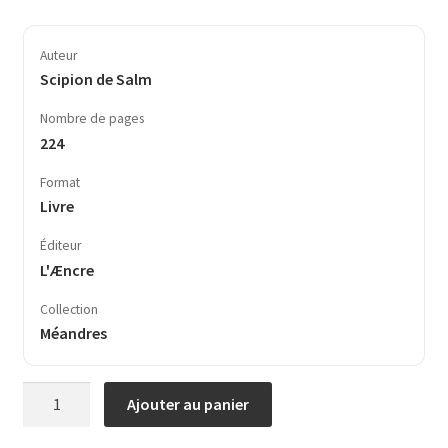
Auteur
Scipion de Salm
Nombre de pages
224
Format
Livre
Éditeur
L'Æncre
Collection
Méandres
quantité
Ajouter au panier
de
Mon