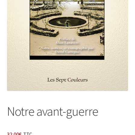
Login Customizer
Newsletter
Nous Contacter
Panier
Politique de confidentialité et cookies
Qui sommes-nous ?
Soutien à Philippe Randa
Suivi de la Commande
Notre avant-guerre
32,00
€
TTC