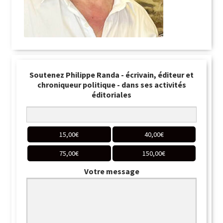
Soutenez Philippe Randa - écrivain, éditeur et
chroniqueur politique - dans ses activités
éditoriales
15,00
€
40,00
€
75,00
€
150,00
€
Votre message