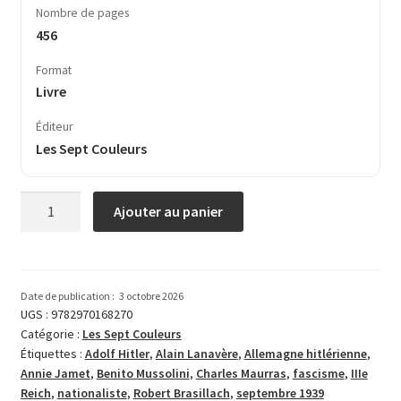
Nombre de pages
456
Format
Livre
Éditeur
Les Sept Couleurs
quantité
Ajouter au panier
de
Notre
avant-
guerre
Date de publication :
3 octobre 2026
UGS :
9782970168270
Catégorie :
Les Sept Couleurs
Étiquettes :
Adolf Hitler
,
Alain Lanavère
,
Allemagne hitlérienne
,
Annie Jamet
,
Benito Mussolini
,
Charles Maurras
,
fascisme
,
IIIe
Reich
,
nationaliste
,
Robert Brasillach
,
septembre 1939