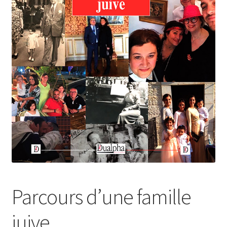
Login Customizer
Newsletter
Nous Contacter
Panier
Politique de confidentialité et cookies
Qui sommes-nous ?
Soutien à Philippe Randa
Suivi de la Commande
Parcours d’une famille
juive