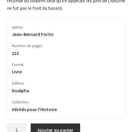
féconde où vivaient ceux qu’on appelait les juifs de Livourne
ne fut pas le fruit du hasard.
Auteur
Jean-Bernard Fortis
Nombre de pages
222
Format
Livre
Éditeur
Dualpha
Collection
Vérités pour l'Histoire
quantité
Ajouter au panier