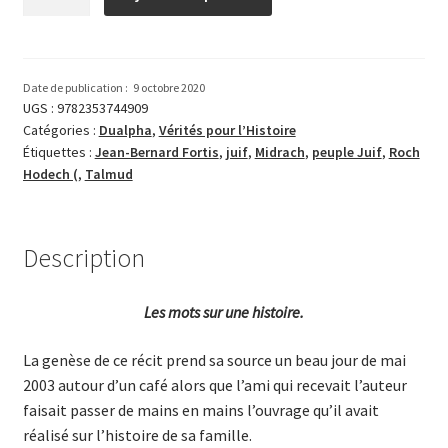
de
Parcours
d’une
famille
Date de publication :
9 octobre 2020
juive
UGS :
9782353744909
Catégories :
Dualpha
,
Vérités pour l’Histoire
Étiquettes :
Jean-Bernard Fortis
,
juif
,
Midrach
,
peuple Juif
,
Roch
Hodech (
,
Talmud
Description
Les mots sur une histoire.
La genèse de ce récit prend sa source un beau jour de mai
2003 autour d’un café alors que l’ami qui recevait l’auteur
faisait passer de mains en mains l’ouvrage qu’il avait
réalisé sur l’histoire de sa famille.