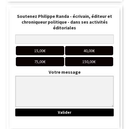
Soutenez Philippe Randa - écrivain, éditeur et
chroniqueur politique - dans ses activités
éditoriales
15,00
€
40,00
€
75,00
€
150,00
€
Votre message