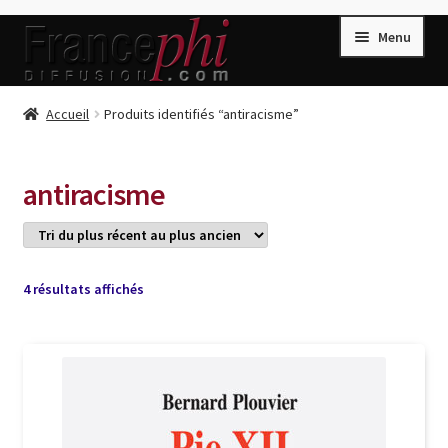
Aller
Aller
Menu
à
au
la
contenu
navigation
Accueil
Accueil
Produits identifiés “antiracisme”
Accueil
Caisse
antiracisme
Compte
Conditions de Vente
Connection
Trié
4 résultats affichés
du
Enregistrement
plus
récent
Listes d’Envies
au
plus
Livres de Peter Randa
ancien
Livres de Philippe Randa