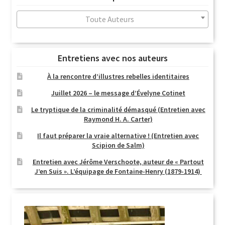
au
plus
Toute Auteurs
ancien
Entretiens avec nos auteurs
À la rencontre d’illustres rebelles identitaires
Juillet 2026 – le message d’Évelyne Cotinet
Le tryptique de la criminalité démasqué (Entretien avec
Raymond H. A. Carter)
Il faut préparer la vraie alternative ! (Entretien avec
Scipion de Salm)
Entretien avec Jérôme Verschoote, auteur de « Partout
J’en Suis ». L’équipage de Fontaine-Henry (1879-1914)