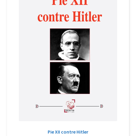
Login Customizer
Newsletter
Nous Contacter
Panier
Politique de confidentialité et cookies
Qui sommes-nous ?
Soutien à Philippe Randa
Suivi de la Commande
Pie XII contre Hitler