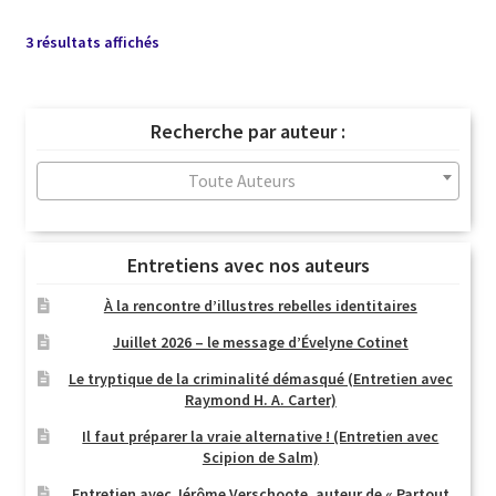
Trié
3 résultats affichés
du
plus
récent
Recherche par auteur :
au
plus
Toute Auteurs
ancien
Entretiens avec nos auteurs
À la rencontre d’illustres rebelles identitaires
Juillet 2026 – le message d’Évelyne Cotinet
Le tryptique de la criminalité démasqué (Entretien avec
Raymond H. A. Carter)
Il faut préparer la vraie alternative ! (Entretien avec
Scipion de Salm)
Entretien avec Jérôme Verschoote, auteur de « Partout