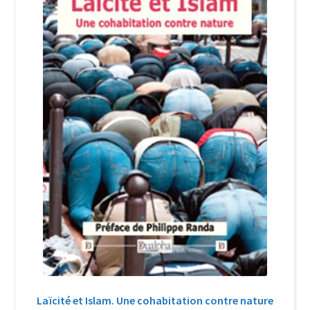
Login Customizer
Newsletter
Nous Contacter
Panier
Politique de confidentialité et cookies
Qui sommes-nous ?
Soutien à Philippe Randa
Suivi de la Commande
Laïcité et Islam. Une cohabitation contre nature