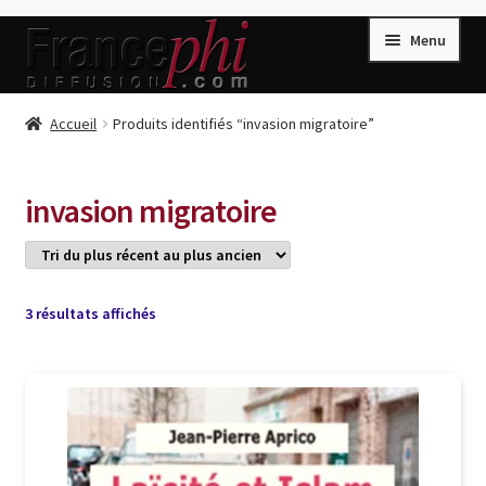
Aller
Aller
Menu
à
au
la
contenu
navigation
Accueil
Accueil
Produits identifiés “invasion migratoire”
Accueil
Caisse
invasion migratoire
Compte
Conditions de Vente
Connection
Trié
3 résultats affichés
du
Enregistrement
plus
récent
Listes d’Envies
au
plus
Livres de Peter Randa
ancien
Livres de Philippe Randa