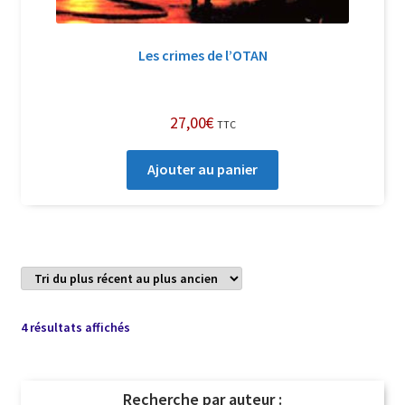
Les crimes de l’OTAN
27,00
€
TTC
Ajouter au panier
Trié
4 résultats affichés
du
plus
récent
Recherche par auteur :