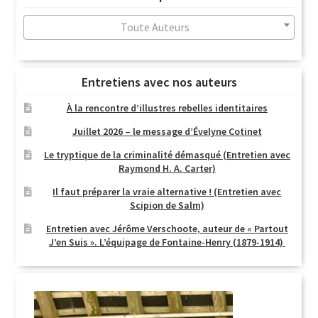
au
plus
Toute Auteurs
ancien
Entretiens avec nos auteurs
À la rencontre d’illustres rebelles identitaires
Juillet 2026 – le message d’Évelyne Cotinet
Le tryptique de la criminalité démasqué (Entretien avec
Raymond H. A. Carter)
Il faut préparer la vraie alternative ! (Entretien avec
Scipion de Salm)
Entretien avec Jérôme Verschoote, auteur de « Partout
J’en Suis ». L’équipage de Fontaine-Henry (1879-1914)