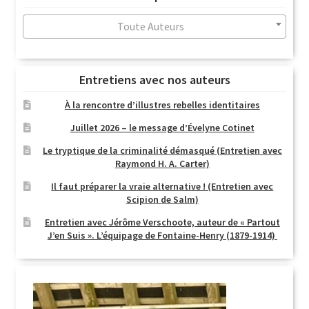
au
plus
Toute Auteurs
ancien
Entretiens avec nos auteurs
À la rencontre d’illustres rebelles identitaires
Juillet 2026 – le message d’Évelyne Cotinet
Le tryptique de la criminalité démasqué (Entretien avec
Raymond H. A. Carter)
Il faut préparer la vraie alternative ! (Entretien avec
Scipion de Salm)
Entretien avec Jérôme Verschoote, auteur de « Partout
J’en Suis ». L’équipage de Fontaine-Henry (1879-1914)