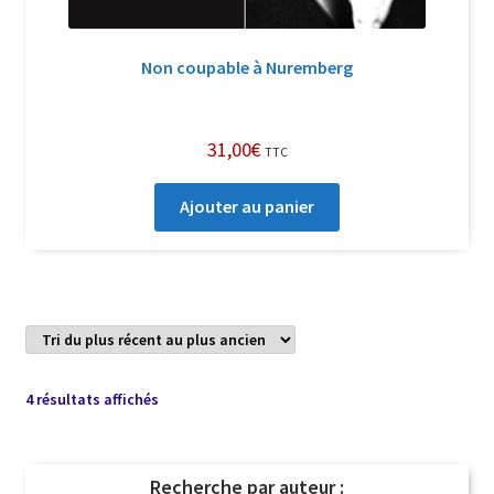
Non coupable à Nuremberg
31,00
€
TTC
Ajouter au panier
Trié
4 résultats affichés
du
plus
récent
Recherche par auteur :