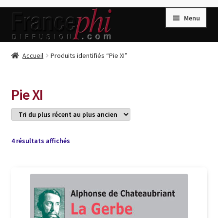
Aller
Aller
Menu
à
au
la
contenu
navigation
Accueil
Accueil
Produits identifiés “Pie XI”
Accueil
Caisse
Pie XI
Compte
Conditions de Vente
Connection
Trié
4 résultats affichés
du
Enregistrement
plus
récent
Listes d’Envies
au
plus
Livres de Peter Randa
ancien
Livres de Philippe Randa