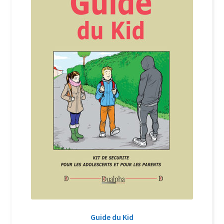
Login Customizer
Newsletter
Nous Contacter
Panier
Politique de confidentialité et cookies
Qui sommes-nous ?
Soutien à Philippe Randa
Suivi de la Commande
Guide du Kid