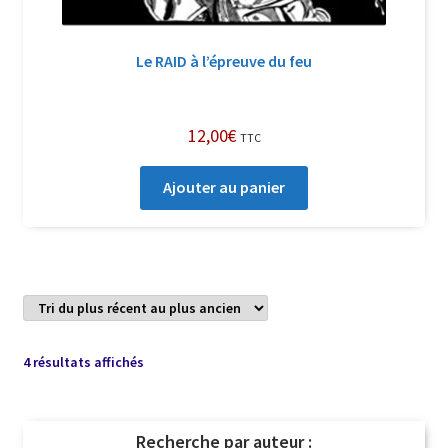
Le RAID à l’épreuve du feu
12,00
€
TTC
Ajouter au panier
Trié
4 résultats affichés
du
plus
récent
Recherche par auteur :