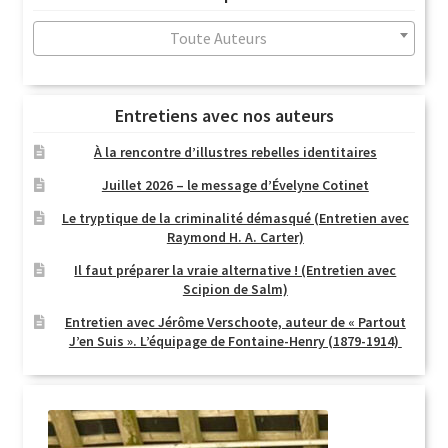
au
plus
Toute Auteurs
ancien
Entretiens avec nos auteurs
À la rencontre d’illustres rebelles identitaires
Juillet 2026 – le message d’Évelyne Cotinet
Le tryptique de la criminalité démasqué (Entretien avec
Raymond H. A. Carter)
Il faut préparer la vraie alternative ! (Entretien avec
Scipion de Salm)
Entretien avec Jérôme Verschoote, auteur de « Partout
J’en Suis ». L’équipage de Fontaine-Henry (1879-1914)