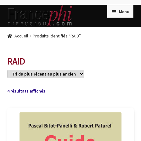
Aller
Aller
Menu
à
au
la
contenu
navigation
Accueil
Accueil
Produits identifiés “RAID”
Accueil
Caisse
RAID
Compte
Conditions de Vente
Connection
Trié
4 résultats affichés
du
Enregistrement
plus
récent
Listes d’Envies
au
plus
Livres de Peter Randa
ancien
Livres de Philippe Randa