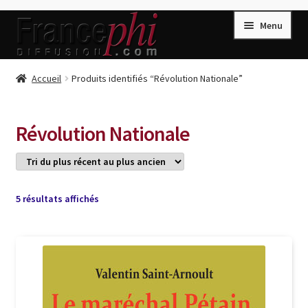
Aller
Aller
Menu
à
au
la
contenu
navigation
Accueil
Accueil
Produits identifiés “Révolution Nationale”
Accueil
Caisse
Révolution Nationale
Compte
Conditions de Vente
Connection
Trié
5 résultats affichés
du
Enregistrement
plus
récent
Listes d’Envies
au
plus
Livres de Peter Randa
ancien
Livres de Philippe Randa