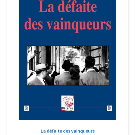
Login Customizer
Newsletter
Nous Contacter
Panier
Politique de confidentialité et cookies
Qui sommes-nous ?
Soutien à Philippe Randa
Suivi de la Commande
La défaite des vainqueurs