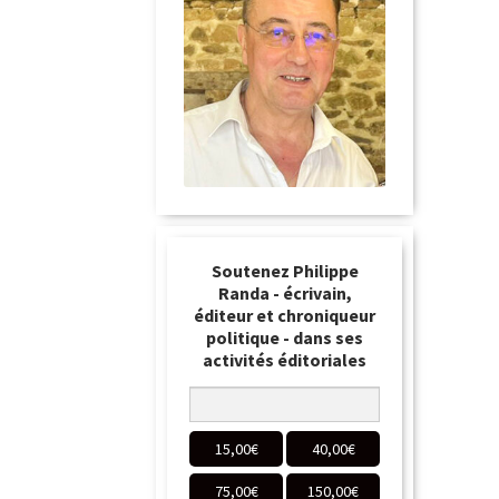
Soutenez Philippe
Randa - écrivain,
éditeur et chroniqueur
politique - dans ses
activités éditoriales
15,00
€
40,00
€
75,00
€
150,00
€