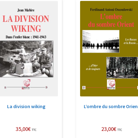
La division wiking
L’ombre du sombre Orien
35,00
€
23,00
€
TTC
TTC