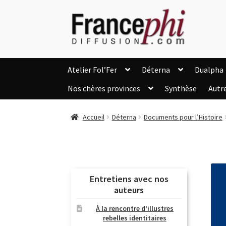
Aller
Aller
à
au
la
contenu
navigation
Atelier Fol’Fer
Déterna
Dualpha
Nos chères provinces
Synthèse
Autr
Accueil
Accueil
Caisse
Compte
C
Accueil
Déterna
Documents pour l’Histoire
Listes d’Envies
Livres de Peter Randa
Nous Contacter
Panier
Politique de c
Soutien à Philippe Randa
Suivi de la Co
Entretiens avec nos
auteurs
À la rencontre d’illustres
rebelles identitaires