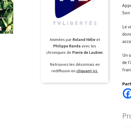
Appe
Son 
Le v
donn
Animées par
Roland Hélie
et
acco
Philippe Randa
avec les
chroniques de
Pierre de Laubier
.
Un o
de l
Retrouvez-les désormais en
fran
rediffusion en
cliquant ici.
Par
Pr