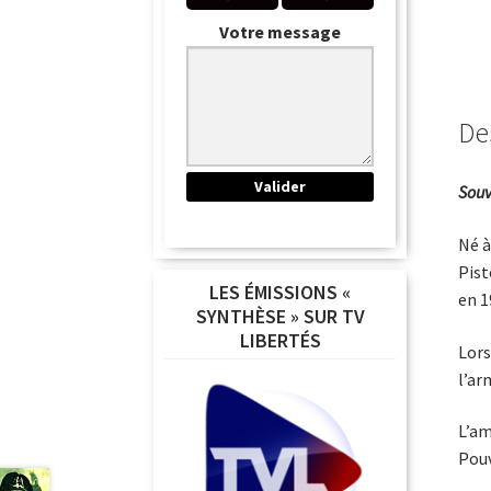
Votre message
De
Souv
Né à
Pist
LES ÉMISSIONS «
en 1
SYNTHÈSE » SUR TV
LIBERTÉS
Lors
l’ar
L’am
Pouv