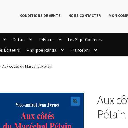
CONDITIONS DE VENTE
NOUS CONTACTER
MON COM
Dutan
L’Æncre
Les Sept Couleurs
es Éditeurs
Philippe Randa
Francephi
onditions de Vente
Connection
Enregistrement
Aux côtés du Maréchal Pétain
Livres de Philippe Randa
Login Customizer
Newsletter
onfidentialité et cookies
Qui sommes-nous ?
mmande
Aux cô
🔍
Pétain