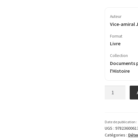
Auteur
Vice-amiral 
Format
Livre
Collection
Documents 
l'Histoire
quantité
de
Aux
côtés
du
Date de publication :
Maréchal
UGS :
9782360061
Catégories :
Déte
Pétain