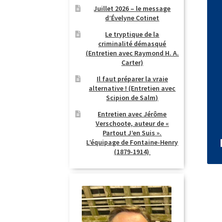
Juillet 2026 – le message
d’Évelyne Cotinet
Le tryptique de la
criminalité démasqué
(Entretien avec Raymond H. A.
Carter)
Il faut préparer la vraie
alternative ! (Entretien avec
Scipion de Salm)
Entretien avec Jérôme
Verschoote, auteur de «
Partout J’en Suis ».
L’équipage de Fontaine-Henry
(1879-1914)