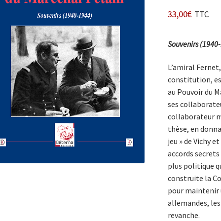
33,00
€
TTC
Souvenirs (1940
L’amiral Fernet,
constitution, es
au Pouvoir du Ma
ses collaborate
collaborateur mi
thèse, en donnan
jeu » de Vichy e
accords secrets 
plus politique 
construite la Co
pour maintenir u
allemandes, les 
revanche.