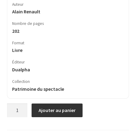
Auteur
Alain Renault
Nombre de pages
202
Format
Livre
Éditeur
Dualpha
Collection
Patrimoine du spectacle
quantité
Ajouter au panier
de
Gaston
Couté