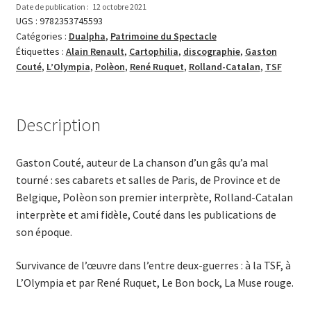
-
Date de publication :
12 octobre 2021
Suppléments
UGS :
9782353745593
Catégories :
Dualpha
,
Patrimoine du Spectacle
d’information
Étiquettes :
Alain Renault
,
Cartophilia
,
discographie
,
Gaston
Couté
,
L’Olympia
,
Polèon
,
René Ruquet
,
Rolland-Catalan
,
TSF
Description
Gaston Couté, auteur de La chanson d’un gâs qu’a mal
tourné : ses cabarets et salles de Paris, de Province et de
Belgique, Polèon son premier interprète, Rolland-Catalan
interprète et ami fidèle, Couté dans les publications de
son époque.
Survivance de l’œuvre dans l’entre deux-guerres : à la TSF, à
L’Olympia et par René Ruquet, Le Bon bock, La Muse rouge.