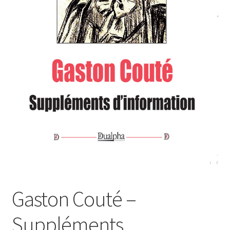
Login Customizer
Newsletter
Nous Contacter
Panier
Politique de confidentialité et cookies
Qui sommes-nous ?
Soutien à Philippe Randa
Suivi de la Commande
Gaston Couté –
Suppléments