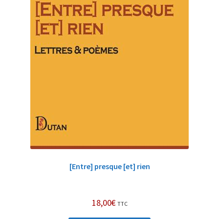
[Entre] presque [et] rien
18,00
€
TTC