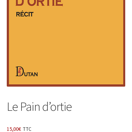
Login Customizer
Newsletter
Nous Contacter
Panier
Politique de confidentialité et cookies
Qui sommes-nous ?
Soutien à Philippe Randa
Suivi de la Commande
Le Pain d’ortie
15,00
€
TTC