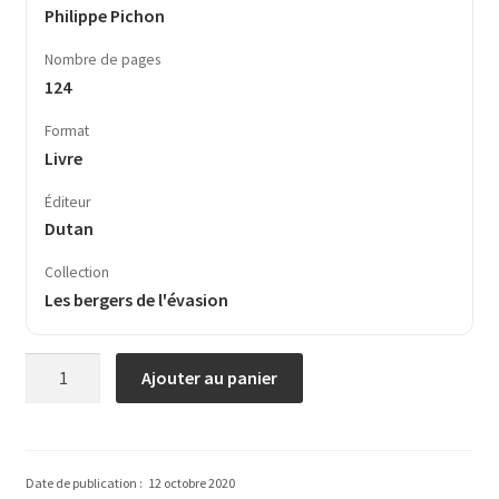
Philippe Pichon
Nombre de pages
124
Format
Livre
Éditeur
Dutan
Collection
Les bergers de l'évasion
quantité
Ajouter au panier
de
Le
Pain
d’ortie
Date de publication :
12 octobre 2020