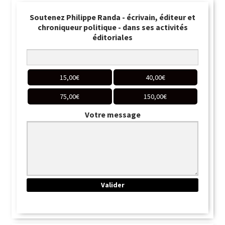
Soutenez Philippe Randa - écrivain, éditeur et
chroniqueur politique - dans ses activités
éditoriales
15,00
€
40,00
€
75,00
€
150,00
€
Votre message