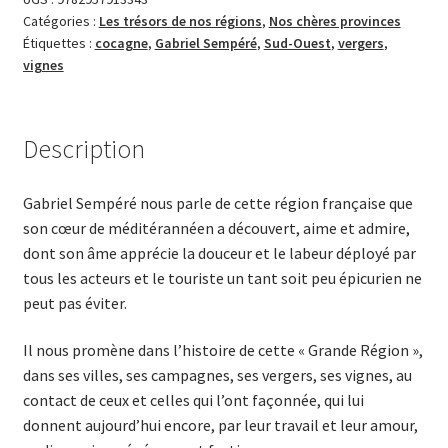
Catégories :
Les trésors de nos régions
,
Nos chères provinces
Sud-
Étiquettes :
cocagne
,
Gabriel Sempéré
,
Sud-Ouest
,
vergers
,
Ouest
vignes
ou
le
pays
Description
de
cocagne
Gabriel Sempéré nous parle de cette région française que
son cœur de méditérannéen a découvert, aime et admire,
dont son âme apprécie la douceur et le labeur déployé par
tous les acteurs et le touriste un tant soit peu épicurien ne
peut pas éviter.
Il nous promène dans l’histoire de cette « Grande Région »,
dans ses villes, ses campagnes, ses vergers, ses vignes, au
contact de ceux et celles qui l’ont façonnée, qui lui
donnent aujourd’hui encore, par leur travail et leur amour,