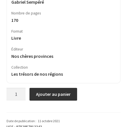
Gabriel Sempéré
Nombre de pages
170
Format
Livre
Éditeur
Nos chères provinces
Collection
Les trésors de nos régions
quantité
Ajouter au panier
de
Les
richesses
du
Date de publication :
11 octobre 2021
Grand
UGS :
9782957913343