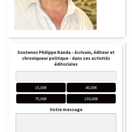
Soutenez Philippe Randa - écrivain, éditeur et
chroniqueur politique - dans ses activités
éditoriales
15,00
€
40,00
€
75,00
€
150,00
€
Votre message