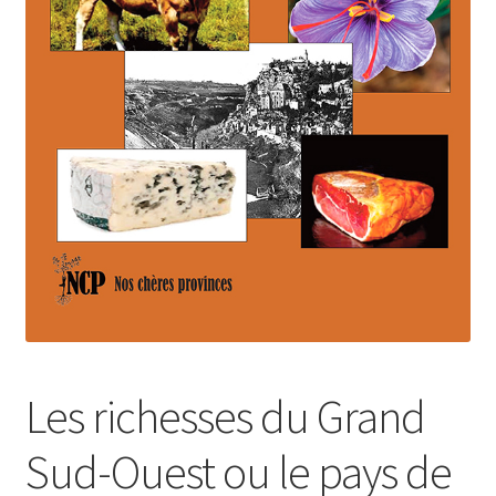
Login Customizer
Newsletter
Nous Contacter
Panier
Politique de confidentialité et cookies
Qui sommes-nous ?
Soutien à Philippe Randa
Suivi de la Commande
Les richesses du Grand
Sud-Ouest ou le pays de