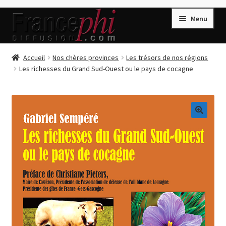
Aller
Aller
Menu
à
au
la
contenu
navigation
Accueil
Accueil
Nos chères provinces
Les trésors de nos régions
Les richesses du Grand Sud-Ouest ou le pays de cocagne
Accueil
Caisse
Compte
🔍
Conditions de Vente
Connection
Enregistrement
Listes d’Envies
Livres de Peter Randa
Livres de Philippe Randa