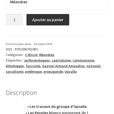
Méandres
quantité
Ajouter au panier
de
Œuvres
de
polémique
Date de publication :
8 octobre 2024
et
UGS :
9782368761083
Catégories :
L'Æncre
,
Méandres
de
Étiquettes :
anthropologues
,
capitalisme
,
communisme
,
propagande
éthologues
,
fascisme
,
Gaston-Armand Amaudruz
,
national-
–
socialisme
,
polémique
,
propagande
,
Upsalla
1
Description
• Les travaux du groupe d’Upsalla
• Les Peuples blancs survivront-ils ?