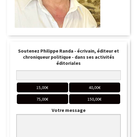
Soutenez Philippe Randa - écrivain, éditeur et
chroniqueur politique - dans ses activités
éditoriales
15,00
€
40,00
€
75,00
€
150,00
€
Votre message