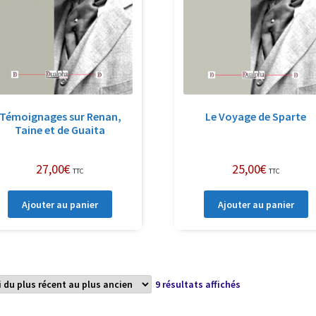
Témoignages sur Renan,
Le Voyage de Sparte
Taine et de Guaita
27,00
€
25,00
€
TTC
TTC
Ajouter au panier
Ajouter au panier
Trié
9 résultats affichés
du
plus