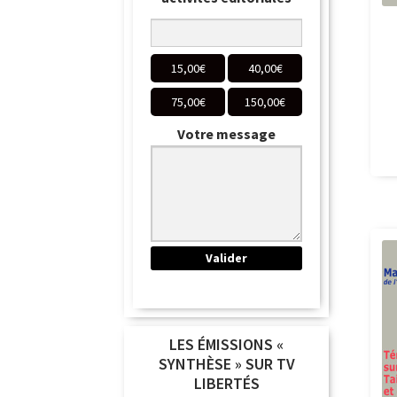
15,00
€
40,00
€
75,00
€
150,00
€
Votre message
LES ÉMISSIONS «
SYNTHÈSE » SUR TV
LIBERTÉS