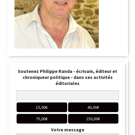
Soutenez Philippe Randa - écrivain, éditeur et
chroniqueur politique - dans ses activités
éditoriales
15,00
€
40,00
€
75,00
€
150,00
€
Votre message