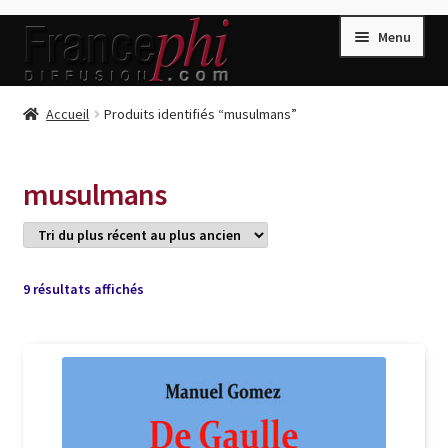
Aller
Aller
Menu
à
au
la
contenu
navigation
Accueil
Accueil
Produits identifiés “musulmans”
Accueil
Caisse
musulmans
Compte
Conditions de Vente
Connection
Trié
9 résultats affichés
du
Enregistrement
plus
récent
Listes d’Envies
au
plus
Livres de Peter Randa
ancien
Livres de Philippe Randa