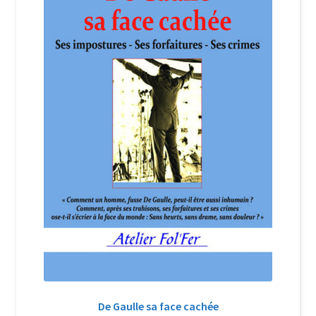
Login Customizer
Newsletter
Nous Contacter
Panier
Politique de confidentialité et cookies
Qui sommes-nous ?
Soutien à Philippe Randa
Suivi de la Commande
De Gaulle sa face cachée