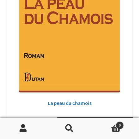
La peau du Chamois
Soutenir Philippe Randa
17,00
€
0
TTC
Recherche
Recherche