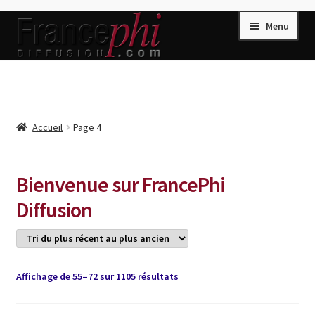
Aller
Aller
Menu
à
au
la
contenu
navigation
Accueil
Accueil
Caisse
Accueil
Page 4
Compte
Conditions de Vente
Bienvenue sur FrancePhi
Connection
Diffusion
Enregistrement
Listes d’Envies
Trié
Affichage de 55–72 sur 1105 résultats
Livres de Peter Randa
du
Livres de Philippe Randa
plus