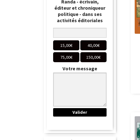
Randa - écrivain,
éditeur et chroniqueur
politique - dans ses
activités éditoriales
15,00
€
40,00
€
75,00
€
150,00
€
Votre message