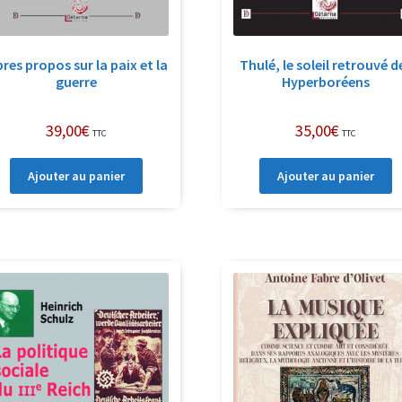
bres propos sur la paix et la
Thulé, le soleil retrouvé d
guerre
Hyperboréens
39,00
€
35,00
€
TTC
TTC
Ajouter au panier
Ajouter au panier