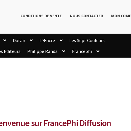
CONDITIONS DE VENTE
NOUS CONTACTER
MON COM
Dutan
L’Æncre
Les Sept Couleurs
es Éditeurs
Philippe Randa
Francephi
onditions de Vente
Connection
Enregistrement
Livres de Philippe Randa
Login Customizer
Newsletter
onfidentialité et cookies
Qui sommes-nous ?
mmande
envenue sur FrancePhi Diffusion