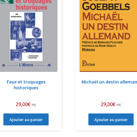
Faux et truquages
Michaël un destin allema
historiques
29,00
€
29,00
€
TTC
TTC
Ajouter au panier
Ajouter au panier