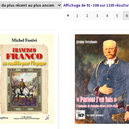
Affichage de 91–108 sur 1105 résulta
1
2
3
4
5
6