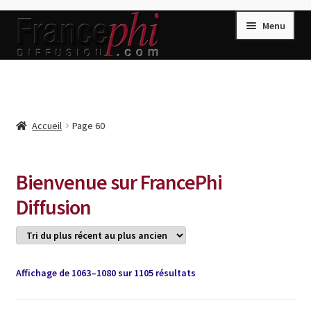
Aller
Aller
Menu
à
au
la
contenu
navigation
Accueil
Accueil
Caisse
Accueil
Page 60
Compte
Conditions de Vente
Bienvenue sur FrancePhi
Connection
Diffusion
Enregistrement
Listes d’Envies
Trié
Affichage de 1063–1080 sur 1105 résultats
Livres de Peter Randa
du
Livres de Philippe Randa
plus