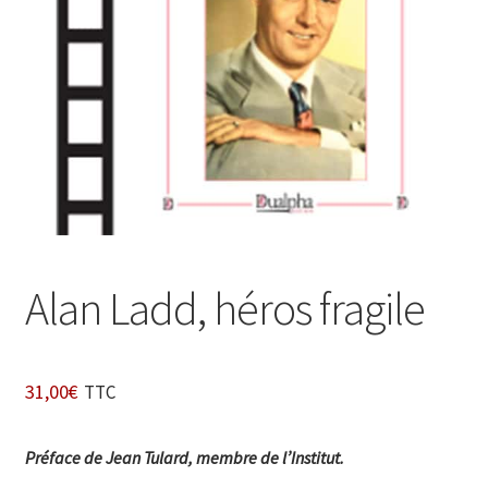
Login Customizer
Newsletter
Nous Contacter
Panier
Politique de confidentialité et cookies
Qui sommes-nous ?
Soutien à Philippe Randa
Alan Ladd, héros fragile
Suivi de la Commande
31,00
€
TTC
Préface de Jean Tulard, membre de l’Institut.