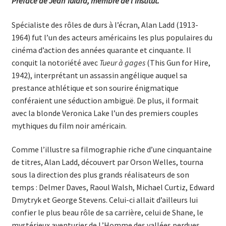
Préface de Jean Tulard, membre de l’Institut.
Spécialiste des rôles de durs à l’écran, Alan Ladd (1913-
1964) fut l’un des acteurs américains les plus populaires du
cinéma d’action des années quarante et cinquante. Il
conquit la notoriété avec
Tueur à gages
(This Gun for Hire,
1942), interprétant un assassin angélique auquel sa
prestance athlétique et son sourire énigmatique
conféraient une séduction ambiguë. De plus, il formait
avec la blonde Veronica Lake l’un des premiers couples
mythiques du film noir américain.
Comme l’illustre sa filmographie riche d’une cinquantaine
de titres, Alan Ladd, découvert par Orson Welles, tourna
sous la direction des plus grands réalisateurs de son
temps : Delmer Daves, Raoul Walsh, Michael Curtiz, Edward
Dmytryk et George Stevens. Celui-ci allait d’ailleurs lui
confier le plus beau rôle de sa carrière, celui de Shane, le
mystérieux aventurier de L’Homme des vallées perdues