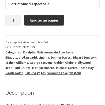
Patrimoine du spectacle
quantité
Ajouter au panier
de
Alan
Ladd,
héros
Date de publication :
9 octobre 2009
fragile
UGS :
9782353741359
Catégories :
Dualpha
,
Patrimoine du Spectacle
Étiquettes :
Alan Ladd
,
cinéma
,
Delmer Daves
,
Edward Dmytryk
,
Esther Williams
,
George Stevens
,
Golden Globe
,
Hollywood
,
Jean-Paul Brunet
,
Marilyn Monroe
,
Michael Curtiz
,
Photoplay
,
Raoul Walsh
,
Tueur à gages
,
Veronica Lake
,
western
Description