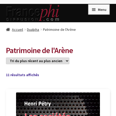
Aller
Aller
Menu
à
au
la
contenu
navigation
Accueil
Accueil
Dualpha
Patrimoine de l'Arène
Accueil
Caisse
Patrimoine de l'Arène
Compte
Conditions de Vente
Connection
Trié
11 résultats affichés
du
Enregistrement
plus
récent
Listes d’Envies
au
plus
Livres de Peter Randa
ancien
Livres de Philippe Randa