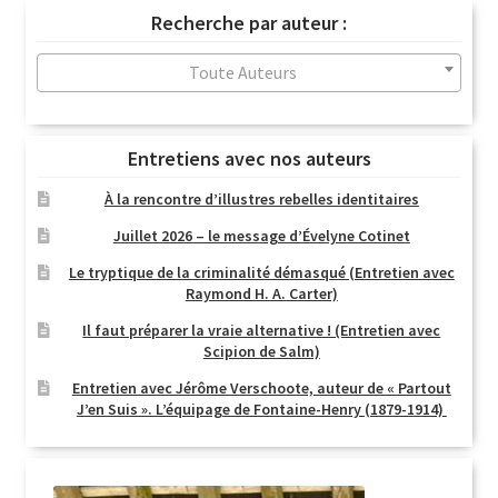
récent
Recherche par auteur :
au
plus
Toute Auteurs
ancien
Entretiens avec nos auteurs
À la rencontre d’illustres rebelles identitaires
Juillet 2026 – le message d’Évelyne Cotinet
Le tryptique de la criminalité démasqué (Entretien avec
Raymond H. A. Carter)
Il faut préparer la vraie alternative ! (Entretien avec
Scipion de Salm)
Entretien avec Jérôme Verschoote, auteur de « Partout
J’en Suis ». L’équipage de Fontaine-Henry (1879-1914)