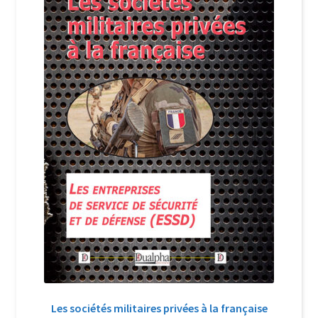
Login Customizer
Newsletter
Nous Contacter
Panier
Politique de confidentialité et cookies
Qui sommes-nous ?
Soutien à Philippe Randa
Suivi de la Commande
Les sociétés militaires privées à la française