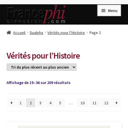
Aller
Aller
Menu
à
au
la
contenu
navigation
Accueil
Accueil
Dualpha
Vérités pour l’Histoire
Page 2
Accueil
Caisse
Vérités pour l’Histoire
Compte
Conditions de Vente
Connection
Trié
Affichage de 19–36 sur 209 résultats
du
Enregistrement
plus
récent
1
2
3
4
5
…
10
11
12
Listes d’Envies
au
plus
Livres de Peter Randa
ancien
Livres de Philippe Randa