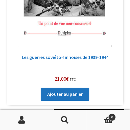
Les guerres soviéto-finnoises de 1939-1944
21,00
€
TTC
Ajouter au panier
Soutenir Philippe Randa
0
Recherche
Recherche