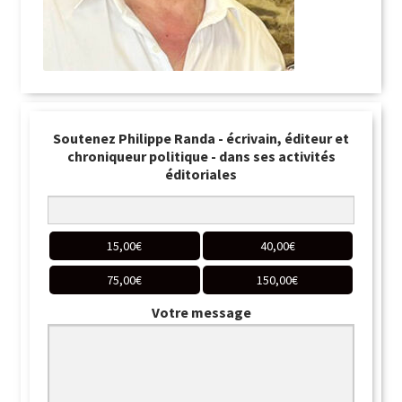
Soutenez Philippe Randa - écrivain, éditeur et
chroniqueur politique - dans ses activités
éditoriales
15,00
€
40,00
€
75,00
€
150,00
€
Votre message