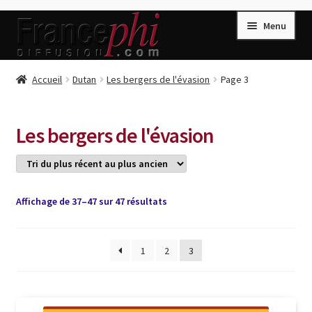
Aller
Aller
Menu
à
au
la
contenu
navigation
Accueil
Accueil
Dutan
Les bergers de l'évasion
Page 3
Accueil
Caisse
Les bergers de l'évasion
Compte
Conditions de Vente
Connection
Trié
Affichage de 37–47 sur 47 résultats
du
Enregistrement
plus
récent
1
2
3
Listes d’Envies
au
plus
Livres de Peter Randa
ancien
Livres de Philippe Randa