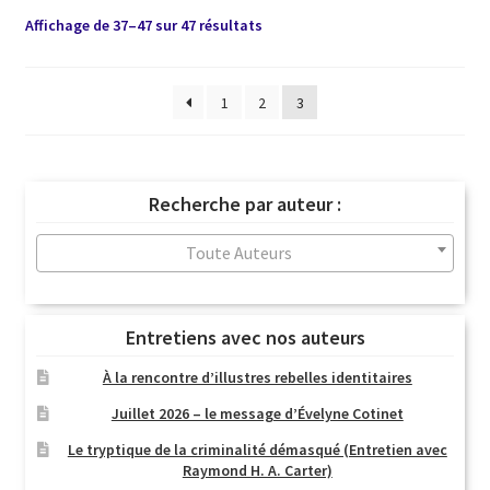
Trié
Affichage de 37–47 sur 47 résultats
du
plus
récent
1
2
3
au
plus
ancien
Recherche par auteur :
Toute Auteurs
Entretiens avec nos auteurs
À la rencontre d’illustres rebelles identitaires
Juillet 2026 – le message d’Évelyne Cotinet
Le tryptique de la criminalité démasqué (Entretien avec
Raymond H. A. Carter)