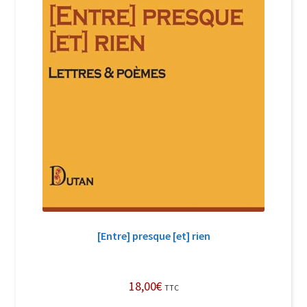
[Entre] presque [et] rien
18,00
€
TTC