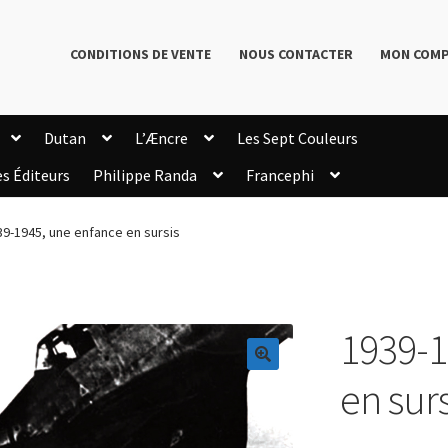
CONDITIONS DE VENTE
NOUS CONTACTER
MON COM
Dutan
L’Æncre
Les Sept Couleurs
es Éditeurs
Philippe Randa
Francephi
onditions de Vente
Connection
Enregistrement
39-1945, une enfance en sursis
Livres de Philippe Randa
Login Customizer
Newsletter
onfidentialité et cookies
Qui sommes-nous ?
mmande
1939-1
🔍
en surs