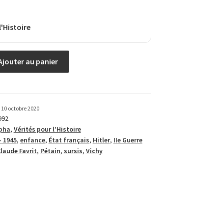
l'Histoire
Ajouter au panier
10 octobre 2020
992
pha
,
Vérités pour l’Histoire
– 1945
,
enfance
,
État français
,
Hitler
,
IIe Guerre
laude Favrit
,
Pétain
,
sursis
,
Vichy