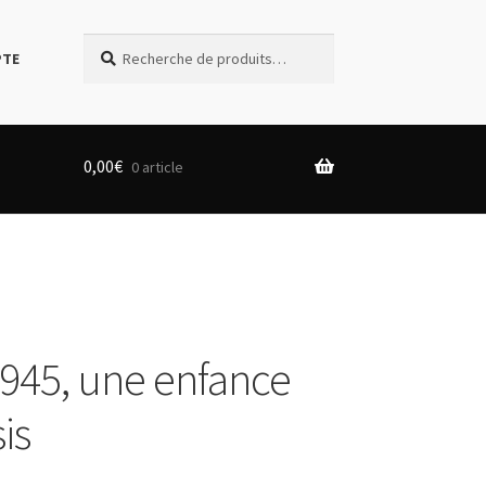
Recherche
Recherche
PTE
pour :
0,00
€
0 article
945, une enfance
is