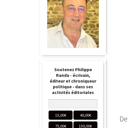
Soutenez Philippe
Randa - écrivain,
éditeur et chroniqueur
politique - dans ses
activités éditoriales
15,00
€
40,00
€
De
75,00
€
150,00
€