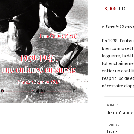
18,00
€
TTC
« J’avais 12 ans 
En 1938, l’auteur
bien connu cett
la guerre, la dé
fol enchaînemen
entier un conflit
l’esprit lucide e
nécessaire d’a
Auteur
Jean-Claude 
Format
Livre