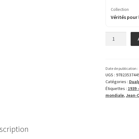
Collection
Vérités pour 
quantité
de
1939-
1945,
une
Date de publication :
enfance
UGS :
9782353744
Catégories :
Dual
en
Étiquettes :
1939 
sursis
mon­diale
,
Jean-C
scription