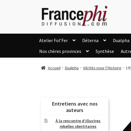
Aller
Aller
à
au
la
contenu
navigation
Atelier Fol’Fer
Déterna
Dualpha
Nos chères provinces
Synthèse
Autr
Accueil
Accueil
Caisse
Compte
C
Accueil
Dualpha
Vérités pour l’Histoire
19
Listes d’Envies
Livres de Peter Randa
Nous Contacter
Panier
Politique de c
Soutien à Philippe Randa
Suivi de la Co
Entretiens avec nos
auteurs
À la rencontre d’illustres
rebelles identitaires