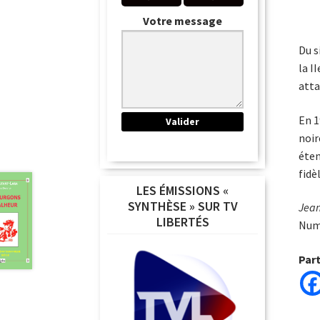
Votre message
Du s
la I
atta
En 1
noir
éten
fidè
LES ÉMISSIONS «
SYNTHÈSE » SUR TV
Jean
LIBERTÉS
Num
Par