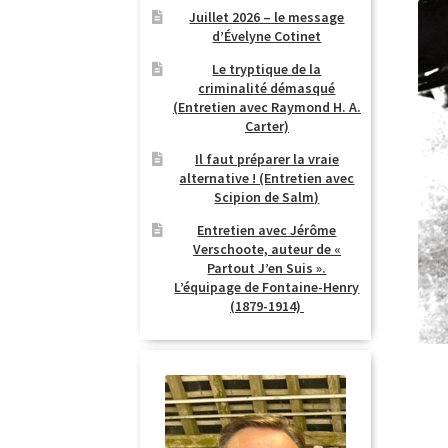
Juillet 2026 – le message
d’Évelyne Cotinet
Le tryptique de la
criminalité démasqué
(Entretien avec Raymond H. A.
Carter)
Il faut préparer la vraie
alternative ! (Entretien avec
Scipion de Salm)
Entretien avec Jérôme
Verschoote, auteur de «
Partout J’en Suis ».
L’équipage de Fontaine-Henry
(1879-1914)