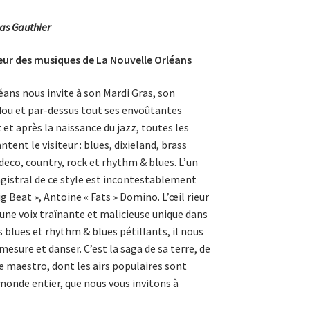
as Gauthier
r des musiques de La Nouvelle Orléans
éans nous invite à son Mardi Gras, son
ou et par-dessus tout ses envoûtantes
et après la naissance du jazz, toutes les
tent le visiteur : blues, dixieland, brass
deco, country, rock et rhythm & blues. L’un
gistral de ce style est incontestablement
 Beat », Antoine « Fats » Domino. L’œil rieur
e voix traînante et malicieuse unique dans
s blues et rhythm & blues pétillants, il nous
mesure et danser. C’est la saga de sa terre, de
ce maestro, dont les airs populaires sont
monde entier, que nous vous invitons à