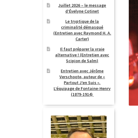
Juillet 2026 – le message
d’Évelyne Cotinet
Le tryptique de la
criminalité démasqué
(Entretien avec Raymond H. A.
Carter)
Il faut préparer la vraie
alternative ! (Entretien avec
Scipion de Salm)
Entretien avec Jérôme
Verschoote, auteur de «
Partout J’en Suis ».
L’équipage de Fontaine-Henry
(1879-1914)