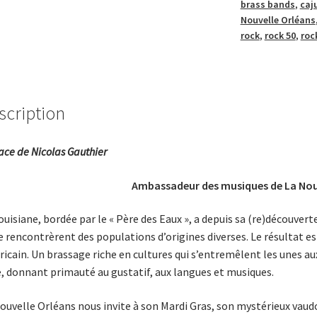
brass bands
,
caj
Nouvelle Orléans
rock
,
rock 50
,
roc
scription
ace de Nicolas Gauthier
Ambassadeur des musiques de La Nou
ouisiane, bordée par le « Père des Eaux », a depuis sa (re)découverte
e rencontrèrent des populations d’origines diverses. Le résultat e
icain. Un brassage riche en cultures qui s’entremêlent les unes au
e, donnant primauté au gustatif, aux langues et musiques.
ouvelle Orléans nous invite à son Mardi Gras, son mystérieux vau