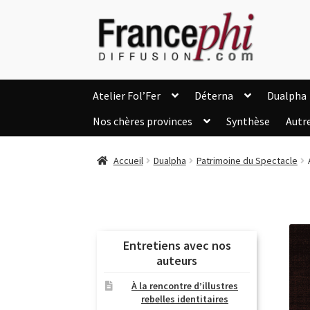
Aller
Aller
à
au
la
contenu
navigation
Atelier Fol’Fer
Déterna
Dualpha
Nos chères provinces
Synthèse
Autr
Accueil
Accueil
Caisse
Compte
C
Accueil
Dualpha
Patrimoine du Spectacle
Listes d’Envies
Livres de Peter Randa
Nous Contacter
Panier
Politique de c
Soutien à Philippe Randa
Suivi de la Co
Entretiens avec nos
auteurs
À la rencontre d’illustres
rebelles identitaires