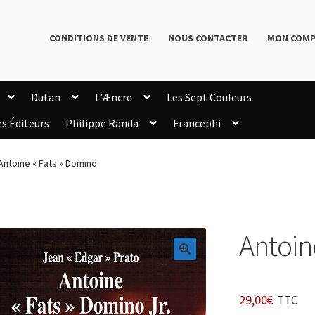
CONDITIONS DE VENTE
NOUS CONTACTER
MON COM
Dutan
L’Æncre
Les Sept Couleurs
es Éditeurs
Philippe Randa
Francephi
onditions de Vente
Connection
Enregistrement
Antoine « Fats » Domino
Livres de Philippe Randa
Login Customizer
Newsletter
onfidentialité et cookies
Qui sommes-nous ?
mmande
Antoin
🔍
29,00
€
TTC