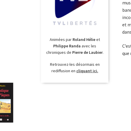
musi
band
inco
et m
dans
Animées par
Roland Hélie
et
C’es
Philippe Randa
avec les
chroniques de
Pierre de Laubier
.
que 
Retrouvez-les désormais en
rediffusion en
cliquant ici.