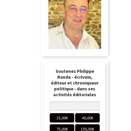
Soutenez Philippe
Randa - écrivain,
éditeur et chroniqueur
politique - dans ses
activités éditoriales
15,00
€
40,00
€
75,00
€
150,00
€