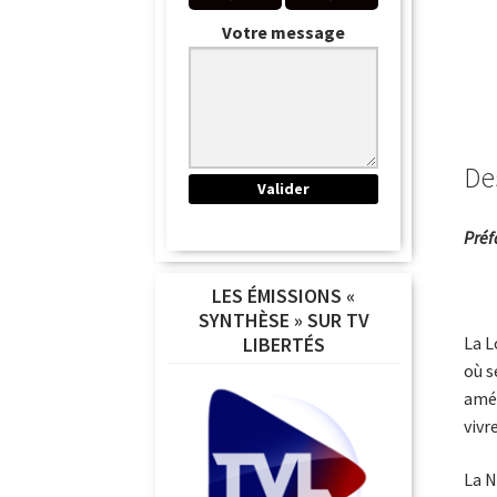
Votre message
De
Préf
LES ÉMISSIONS «
SYNTHÈSE » SUR TV
La L
LIBERTÉS
où s
amér
vivr
La N