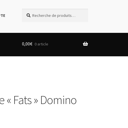
Recherche
Recherche
PTE
pour :
0,00
€
0 article
e « Fats » Domino