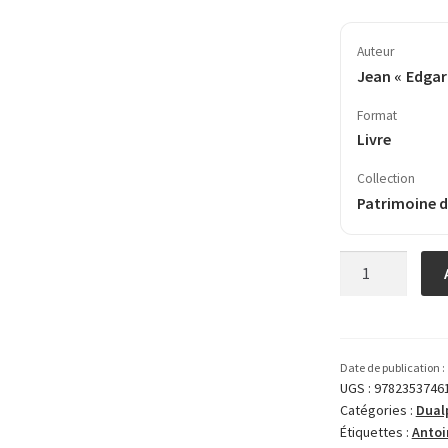
Auteur
Jean « Edgar
Format
Livre
Collection
Patrimoine d
quantité
de
Antoine
«
Fats
Date de publication :
»
UGS :
9782353746
Catégories :
Dual
Domino
Étiquettes :
Antoi