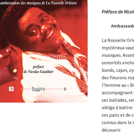
Préface de Nicol
Ambassadeu
La Nouvelle Orl
mystérieux vaud
musiques. Avant 
sonorités enchan
bands, cajun, zy
des fleurons ma
l’homme au « Big
accompagnant un
ses ballades, se
oblige à battre 
ses pairs et de 
connus dans le 
découvrir.