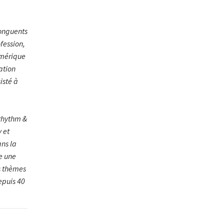
 onguents
fession,
Amérique
ation
isté à
 rhythm &
y et
ans la
e une
es thèmes
epuis 40