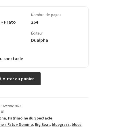
Nombre de pages
 » Prato
264
Éditeur
Dualpha
u spectacle
Ajouter au panier
5 octobre 2023
101
pha
,
Patrimoine du Spectacle
ne « Fats » Domino
,
Big Beat
,
bluegrass
,
blues
,