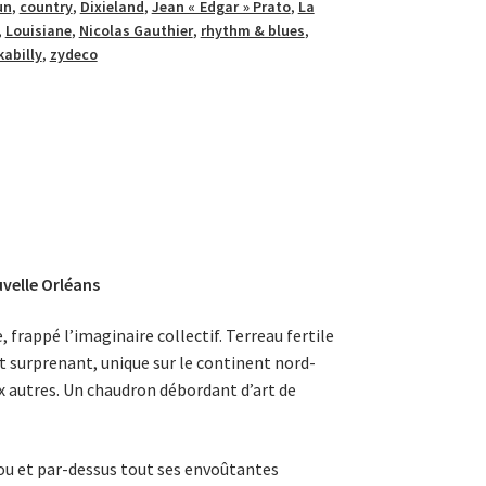
un
,
country
,
Dixieland
,
Jean « Edgar » Prato
,
La
,
Louisiane
,
Nicolas Gauthier
,
rhythm & blues
,
kabilly
,
zydeco
velle Orléans
, frappé l’imaginaire collectif. Terreau fertile
st surprenant, unique sur le continent nord-
x autres. Un chaudron débordant d’art de
dou et par-dessus tout ses envoûtantes