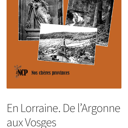
Login Customizer
Newsletter
Nous Contacter
Panier
Politique de confidentialité et cookies
Qui sommes-nous ?
Soutien à Philippe Randa
Suivi de la Commande
En Lorraine. De l’Argonne
aux Vosges