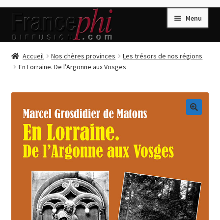
Aller
Aller
Menu
à
au
la
contenu
navigation
Accueil
Accueil
Nos chères provinces
Les trésors de nos régions
En Lorraine. De l’Argonne aux Vosges
Accueil
Caisse
Compte
🔍
Conditions de Vente
Connection
Enregistrement
Listes d’Envies
Livres de Peter Randa
Livres de Philippe Randa