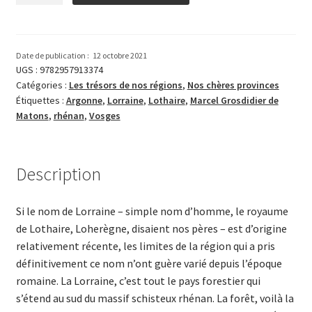
En
Lorraine.
De
Date de publication :
12 octobre 2021
l’Argonne
UGS :
9782957913374
Catégories :
Les trésors de nos régions
,
Nos chères provinces
aux
Étiquettes :
Argonne
,
Lorraine
,
Lothaire
,
Marcel Grosdidier de
Vosges
Matons
,
rhénan
,
Vosges
Description
Si le nom de Lorraine – simple nom d’homme, le royaume
de Lothaire, ­­Loherègne, disaient nos pères – est d’origine
relativement récente, les limites de la région qui a pris
définitivement ce nom n’ont guère varié depuis l’époque
romaine. La Lorraine, c’est tout le pays forestier qui
s’étend au sud du massif schisteux rhénan. La forêt, voilà la