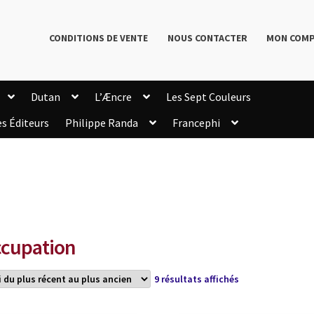
CONDITIONS DE VENTE
NOUS CONTACTER
MON COM
Dutan
L’Æncre
Les Sept Couleurs
es Éditeurs
Philippe Randa
Francephi
onditions de Vente
Connection
Enregistrement
Livres de Philippe Randa
Login Customizer
Newsletter
onfidentialité et cookies
Qui sommes-nous ?
mmande
cupation
Trié
9 résultats affichés
du
plus