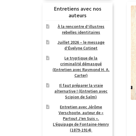
Entretiens avec nos
auteurs
À la rencontre d’illustres
rebelles identitaires
Juillet 2026 – le message
d’Évelyne Cotinet
Le tryptique de la
criminalité démasqué
(Entretien avec Raymond H. A.
Carter)
Il faut préparer la vraie
alternative ! (Entretien avec
Scipion de Salm)
Entretien avec Jérôme
Verschoote, auteur de «
Partout J’en Suis ».
L’équipage de Fontaine-Henry
(1879-1914)