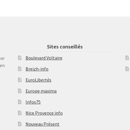
récent
au
plus
ancien
Sites conseillés
Boulevard Voltaire
par
en
Breizh-info
EuroLibertés
Europe maxima
Infos75
Nice Provence info
Nouveau Présent