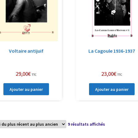
Voltaire antijuif
La Cagoule 1936-1937
29,00
€
23,00
€
TTC
TTC
Ajouter au panier
Ajouter au panier
Trié
9 résultats affichés
du
plus