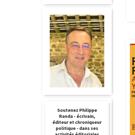
Soutenez Philippe
Randa - écrivain,
éditeur et chroniqueur
politique - dans ses
activités éditoriales