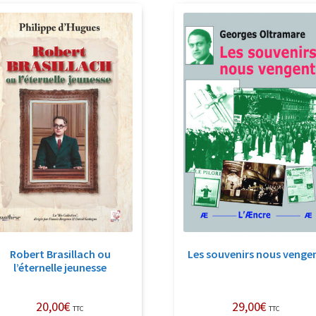
récent
au
plus
ancien
Robert Brasillach ou
Les souvenirs nous venge
l’éternelle jeunesse
20,00
€
29,00
€
TTC
TTC