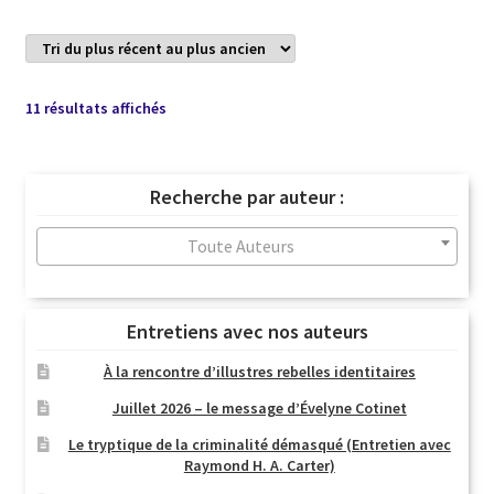
Trié
11 résultats affichés
du
plus
récent
Recherche par auteur :
au
plus
Toute Auteurs
ancien
Entretiens avec nos auteurs
À la rencontre d’illustres rebelles identitaires
Juillet 2026 – le message d’Évelyne Cotinet
Le tryptique de la criminalité démasqué (Entretien avec
Raymond H. A. Carter)