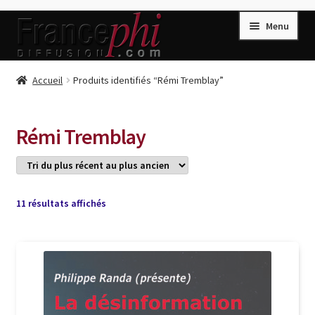
Aller
Aller
Menu
à
au
la
contenu
navigation
Accueil
Accueil
Produits identifiés “Rémi Tremblay”
Accueil
Caisse
Rémi Tremblay
Compte
Conditions de Vente
Connection
Trié
11 résultats affichés
du
Enregistrement
plus
récent
Listes d’Envies
au
plus
Livres de Peter Randa
ancien
Livres de Philippe Randa