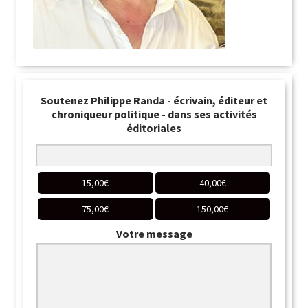
Soutenez Philippe Randa - écrivain, éditeur et
chroniqueur politique - dans ses activités
éditoriales
15,00
€
40,00
€
75,00
€
150,00
€
Votre message