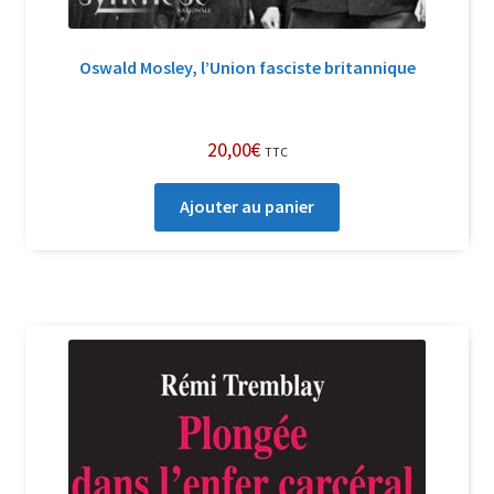
Oswald Mosley, l’Union fasciste britannique
20,00
€
TTC
Ajouter au panier