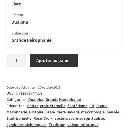
Livre
Éditeur
Dualpha
Collection
Grande Hiérophanie
quantité
Ajouter au panier
de
La
spiritualité
de
Date de publication :
10 octobre 2018
la
UGS :
9782353744053
Catégories :
Dualpha
,
Grande Hiérophanie
rose-
Étiquettes :
Christ
,
croix éternelle
,
ésotérisme
,
FM
,
Franc-
croix
Maçonnerie
,
Histoire
,
Jean-Pierre Bayard
,
maçonologie
,
pensée
traditionnelle
,
Rose-Croix
,
société secrète
,
spiritualité
,
symboles alchimiques
,
Tradition
,
valeur initiatique