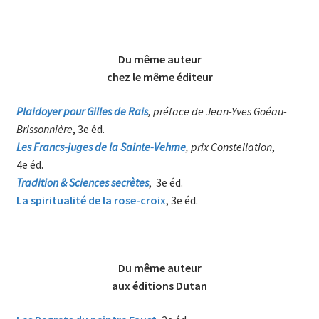
Du même auteur
chez le même éditeur
Plaidoyer pour Gilles de Rais
, préface de
Jean-Yves Goéau-
Brissonnière
, 3
e
éd.
Les Francs-juges de la Sainte-Vehme
, prix
Constellation
,
4
e
éd.
Tradition & Sciences secrètes
, 3
e
éd.
La spiritualité de la rose-croix
, 3
e
éd.
Du même auteur
aux éditions Dutan