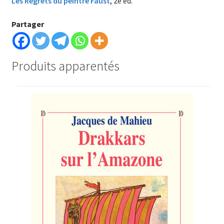
Les Regrets du peintre Faust
, 2
e
éd.
Partager
Produits apparentés