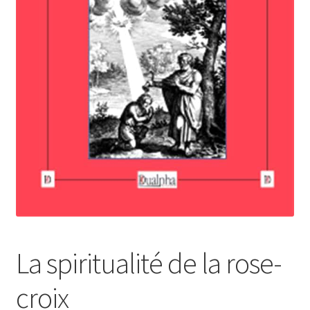
Login Customizer
Newsletter
Nous Contacter
Panier
Politique de confidentialité et cookies
Qui sommes-nous ?
Soutien à Philippe Randa
Suivi de la Commande
La spiritualité de la rose-
croix