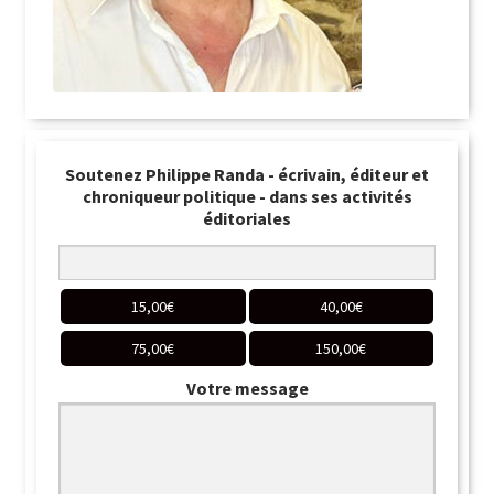
Soutenez Philippe Randa - écrivain, éditeur et
chroniqueur politique - dans ses activités
éditoriales
15,00
€
40,00
€
75,00
€
150,00
€
Votre message