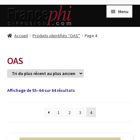
Aller
Aller
Menu
à
au
la
contenu
navigation
Accueil
Accueil
Produits identifiés “OAS”
Page 4
Accueil
Caisse
OAS
Compte
Conditions de Vente
Connection
Trié
Affichage de 55–64 sur 64 résultats
du
Enregistrement
plus
récent
1
2
3
4
Listes d’Envies
au
plus
Livres de Peter Randa
ancien
Livres de Philippe Randa