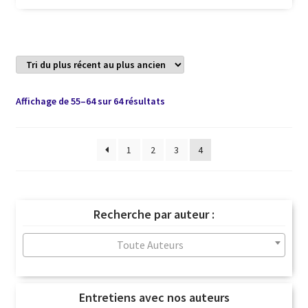
Trié
Affichage de 55–64 sur 64 résultats
du
plus
récent
1
2
3
4
au
plus
ancien
Recherche par auteur :
Toute Auteurs
Entretiens avec nos auteurs