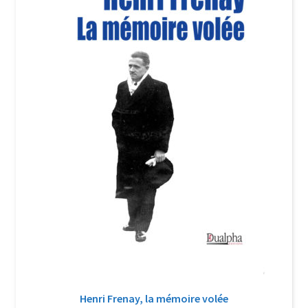
Login Customizer
Newsletter
Nous Contacter
Panier
Politique de confidentialité et cookies
Qui sommes-nous ?
Soutien à Philippe Randa
Suivi de la Commande
Henri Frenay, la mémoire volée